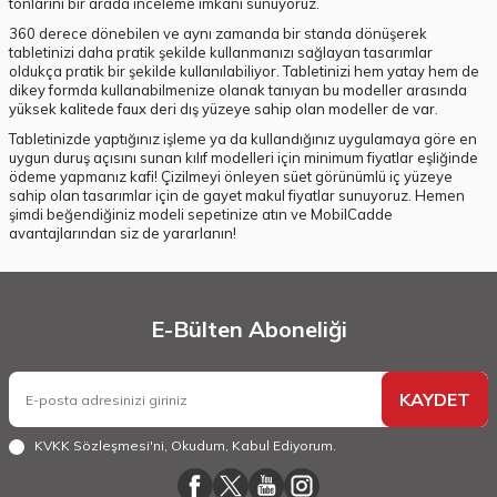
tonlarını bir arada inceleme imkanı sunuyoruz.
360 derece dönebilen ve aynı zamanda bir standa dönüşerek
tabletinizi daha pratik şekilde kullanmanızı sağlayan tasarımlar
oldukça pratik bir şekilde kullanılabiliyor. Tabletinizi hem yatay hem de
dikey formda kullanabilmenize olanak tanıyan bu modeller arasında
yüksek kalitede faux deri dış yüzeye sahip olan modeller de var.
Tabletinizde yaptığınız işleme ya da kullandığınız uygulamaya göre en
uygun duruş açısını sunan kılıf modelleri için minimum fiyatlar eşliğinde
ödeme yapmanız kafi! Çizilmeyi önleyen süet görünümlü iç yüzeye
sahip olan tasarımlar için de gayet makul fiyatlar sunuyoruz. Hemen
şimdi beğendiğiniz modeli sepetinize atın ve MobilCadde
avantajlarından siz de yararlanın!
E-Bülten Aboneliği
KAYDET
KVKK Sözleşmesi'ni
, Okudum, Kabul Ediyorum.