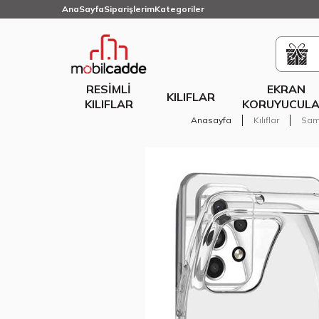
AnaSayfa
Siparişlerim
Kategoriler
RESIMLI
EKRAN
KILIFLAR
KILIFLAR
KORUYUCULA
Anasayfa
Kılıflar
Sam