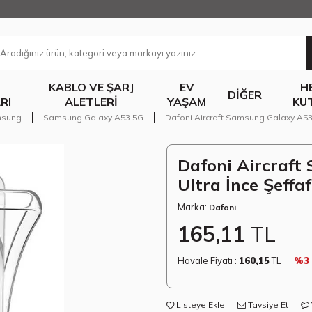
KABLO VE ŞARJ
EV
H
DIĞER
RI
ALETLERI
YAŞAM
KU
sung
Samsung Galaxy A53 5G
Dafoni Aircraft Samsung Galaxy A53 5G
Dafoni Aircraft
Ultra İnce Şeffaf 
Marka:
Dafoni
165,11
TL
Havale Fiyatı :
160,15
TL
%3
Listeye Ekle
Tavsiye Et