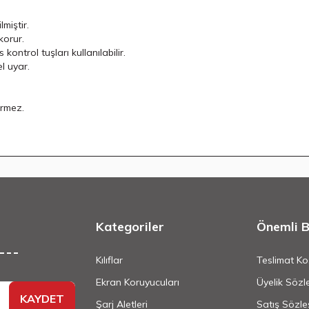
miştir.
korur.
kontrol tuşları kullanılabilir.
l uyar.
ermez.
Kategoriler
Önemli Bi
Kılıflar
Teslimat Koş
Ekran Koruyucuları
Üyelik Sözl
KAYDET
Şarj Aletleri
Satış Sözle