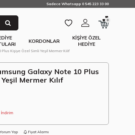
Sadece Whatsapp 0 545 223 33 00
0
EDIYE
KIŞIYE ÖZEL
KORDONLAR
TULARI
HEDIYE
lus Kişiye Özel Simli Yeşil Mermer Kılıf
amsung Galaxy Note 10 Plus
 Yeşil Mermer Kılıf
İndirim
Yorum Yap
Fiyat Alarmı