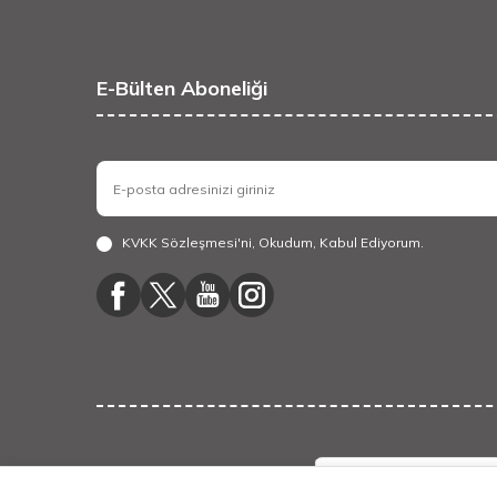
E-Bülten Aboneliği
KVKK Sözleşmesi'ni
, Okudum, Kabul Ediyorum.