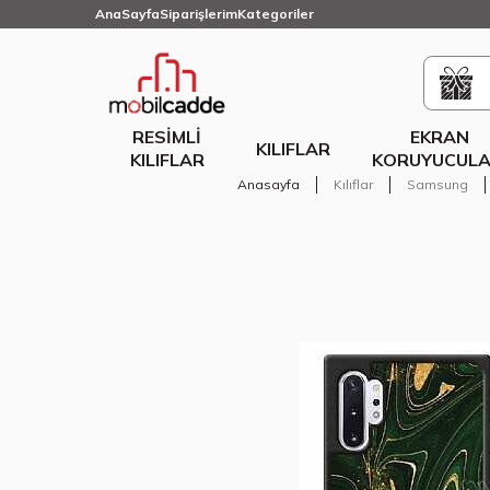
AnaSayfa
Siparişlerim
Kategoriler
RESIMLI
EKRAN
KILIFLAR
KILIFLAR
KORUYUCULA
Anasayfa
Kılıflar
Samsung