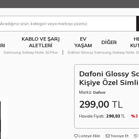
KABLO VE ŞARJ
EV
H
DIĞER
RI
ALETLERI
YAŞAM
KU
Samsung Galaxy Note 10 Plus
Dafoni Glossy Samsung Galaxy Note 10 P
Dafoni Glossy S
Kişiye Özel Simli
Marka:
Dafoni
299,00
TL
Havale Fiyatı :
290,03
TL
%3
Listeye Ekle
Tavsiye Et