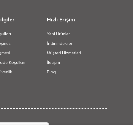
lgiler
Hızlı Erişim
ulları
Yeni Ürünler
eşmesi
İndirimdekiler
şmesi
Müşteri Hizmetleri
İade Koşulları
İletişim
Güvenlik
Blog