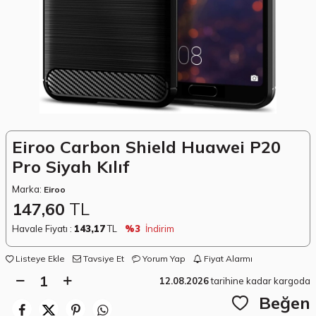
Eiroo Carbon Shield Huawei P20
Pro Siyah Kılıf
Marka:
Eiroo
147,60
TL
Havale Fiyatı :
143,17
TL
%3
İndirim
Listeye Ekle
Tavsiye Et
Yorum Yap
Fiyat Alarmı
12.08.2026
tarihine kadar kargoda
Beğen