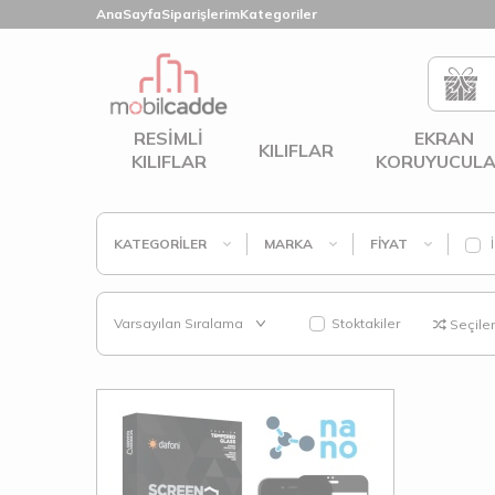
AnaSayfa
Siparişlerim
Kategoriler
RESIMLI
EKRAN
KILIFLAR
KILIFLAR
KORUYUCULA
KATEGORILER
MARKA
FIYAT
İ
Stoktakiler
Seçilenl