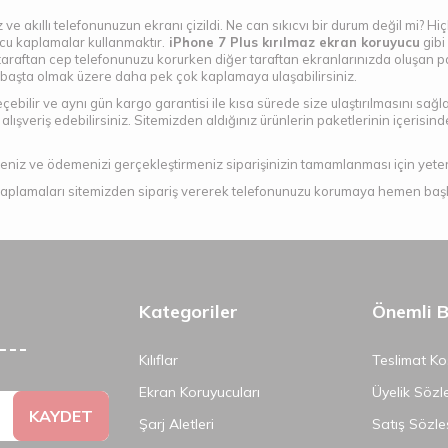
 ve akıllı telefonunuzun ekranı çizildi. Ne can sıkıcvı bir durum değil mi? Hi
cu kaplamalar kullanmaktır.
iPhone 7 Plus kırılmaz ekran koruyucu
gibi 
 taraftan cep telefonunuzu korurken diğer taraftan ekranlarınızda oluşan 
başta olmak üzere daha pek çok kaplamaya ulaşabilirsiniz.
ebilir ve aynı gün kargo garantisi ile kısa sürede size ulaştırılmasını sağla
alışveriş edebilirsiniz. Sitemizden aldığınız ürünlerin paketlerinin içerisin
eniz ve ödemenizi gerçekleştirmeniz siparişinizin tamamlanması için yeterl
aplamaları sitemizden sipariş vererek telefonunuzu korumaya hemen başlay
Kategoriler
Önemli Bi
Kılıflar
Teslimat Koş
Ekran Koruyucuları
Üyelik Sözl
KAYDET
Şarj Aletleri
Satış Sözle