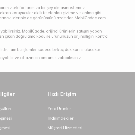
çbirimiz telefonlarımıza bir şey olmasını istemez.
ekran koruyucular akıllı telefonları çizilme ve kırılma gibi
parmak izlerinin de görünümünü azaltırlar. MobilCadde.com
yabilirsiniz. MobilCadde, orijinal ürünlerin satışını yapan
den çıkan doğrulama kodu ile ürününüzün orijinalliğini kontrol
idir. Tüm bu işlemler sadece birkaç dakikanızı alacaktır.
abilir ve cihazınızın ömrünü uzatabilirsiniz.
lgiler
Hızlı Erişim
ulları
Yeni Ürünler
eşmesi
İndirimdekiler
şmesi
Müşteri Hizmetleri