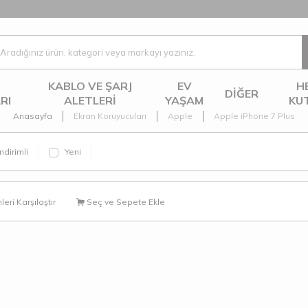
KABLO VE ŞARJ
EV
H
DIĞER
RI
ALETLERI
YAŞAM
KU
Anasayfa
Ekran Koruyucuları
Apple
Apple iPhone 7 Plus
ndirimli
Yeni
eri Karşılaştır
Seç ve Sepete Ekle