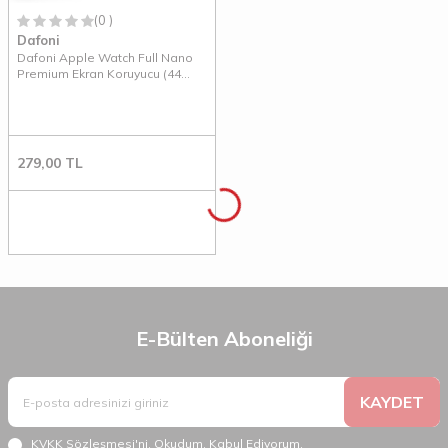
(0 )
Dafoni
Dafoni Apple Watch Full Nano
Premium Ekran Koruyucu (44
mm)
279,00
TL
E-Bülten Aboneliği
KAYDET
KVKK Sözleşmesi'ni
, Okudum, Kabul Ediyorum.