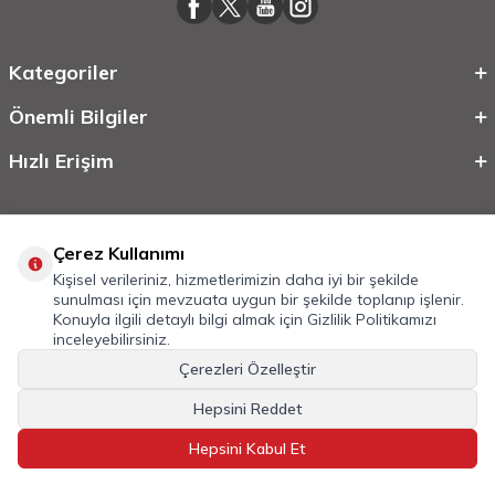
Kategoriler
Önemli Bilgiler
Hızlı Erişim
Çerez Kullanımı
Kişisel verileriniz, hizmetlerimizin daha iyi bir şekilde
sunulması için mevzuata uygun bir şekilde toplanıp işlenir.
Konuyla ilgili detaylı bilgi almak için
Gizlilik Politikamızı
inceleyebilirsiniz.
©
2026
Tüm Hakkı Saklıdır.
Mobilcadde.com
Çerezleri Özelleştir
T
-Soft
E-Ticaret
Sistemleriyle Hazırlanmıştır.
Hepsini Reddet
Hepsini Kabul Et