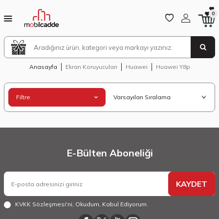
0
Anasayfa
Ekran Koruyucuları
Huawei
Huawei Y8p
Filtre
E-Bülten Aboneliği
KAYDET
KVKK Sözleşmesi'ni
, Okudum, Kabul Ediyorum.