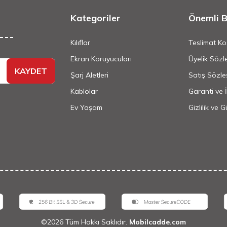
Kategoriler
Önemli Bi
Kılıflar
Teslimat Koş
Ekran Koruyucuları
Üyelik Sözl
KAYDET
Şarj Aletleri
Satış Sözle
Kablolar
Garanti ve 
Ev Yaşam
Gizlilik ve 
©
2026
Tüm Hakkı Saklıdır.
Mobilcadde.com