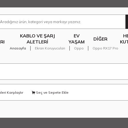
KABLO VE ŞARJ
EV
H
DIĞER
RI
ALETLERI
YAŞAM
KU
Anasayfa
Ekran Koruyucuları
Oppo
Oppo RX17 Pro
eri Karşılaştır
Seç ve Sepete Ekle