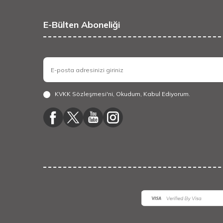
E-Bülten Aboneliği
KVKK Sözleşmesi'ni
, Okudum, Kabul Ediyorum.