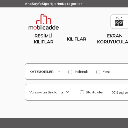
AnaSayfa
Siparişlerim
Kategoriler
RESIMLI
EKRAN
KILIFLAR
KILIFLAR
KORUYUCULA
KATEGORILER
İndirimli
Yeni
Stoktakiler
Seçilenl