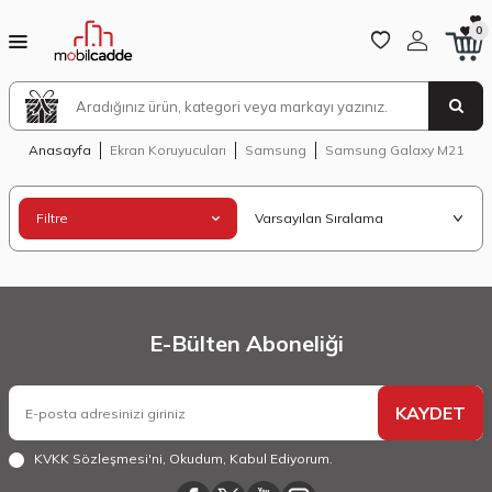
0
Anasayfa
Ekran Koruyucuları
Samsung
Samsung Galaxy M21
Filtre
E-Bülten Aboneliği
KAYDET
KVKK Sözleşmesi'ni
, Okudum, Kabul Ediyorum.