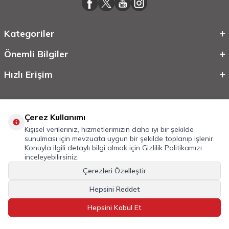
Kategoriler
Önemli Bilgiler
Hızlı Erişim
Çerez Kullanımı
Kişisel verileriniz, hizmetlerimizin daha iyi bir şekilde
sunulması için mevzuata uygun bir şekilde toplanıp işlenir.
Konuyla ilgili detaylı bilgi almak için
Gizlilik Politikamızı
inceleyebilirsiniz.
©
2026
Tüm Hakkı Saklıdır.
Mobilcadde.com
Çerezleri Özelleştir
T
-Soft
E-Ticaret
Sistemleriyle Hazırlanmıştır.
Hepsini Reddet
Hepsini Kabul Et