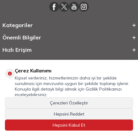
Kategoriler
Önemli Bilgiler
Hızlı Erişim
Çerez Kullanımı
Kişisel verileriniz, hizmetlerimizin daha iyi bir şekilde
sunulması için mevzuata uygun bir şekilde toplanıp işlenir.
Konuyla ilgili detaylı bilgi almak için
Gizlilik Politikamızı
inceleyebilirsiniz.
Çerezleri Özelleştir
©
2026
Tüm Hakkı Saklıdır.
Mobilcadde.com
Hepsini Reddet
T
-Soft
E-Ticaret
Sistemleriyle Hazırlanmıştır.
Hepsini Kabul Et