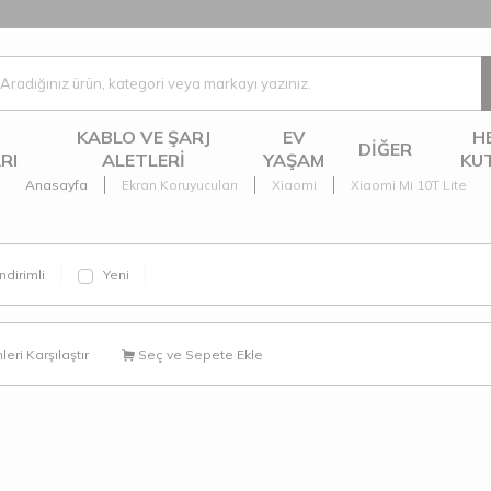
KABLO VE ŞARJ
EV
H
DIĞER
RI
ALETLERI
YAŞAM
KU
Anasayfa
Ekran Koruyucuları
Xiaomi
Xiaomi Mi 10T Lite
ndirimli
Yeni
eri Karşılaştır
Seç ve Sepete Ekle