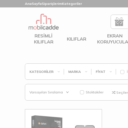
AnaSayfa
Siparişlerim
Kategoriler
RESIMLI
EKRAN
KILIFLAR
KILIFLAR
KORUYUCULA
KATEGORILER
MARKA
FIYAT
İ
Stoktakiler
Seçilenl