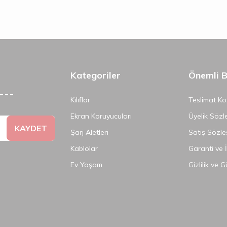
Kategoriler
Önemli Bi
Kılıflar
Teslimat Koş
Ekran Koruyucuları
Üyelik Sözl
KAYDET
Şarj Aletleri
Satış Sözle
Kablolar
Garanti ve 
Ev Yaşam
Gizlilik ve 