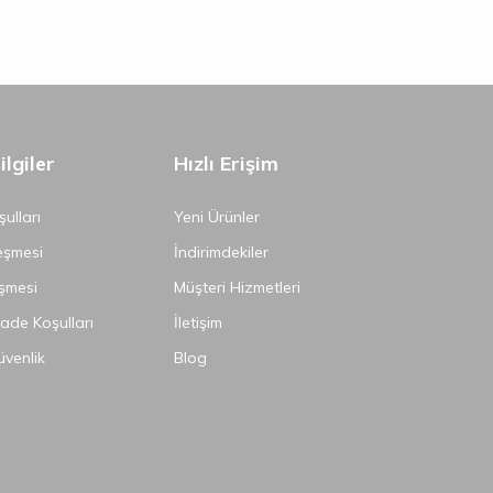
lgiler
Hızlı Erişim
ulları
Yeni Ürünler
eşmesi
İndirimdekiler
şmesi
Müşteri Hizmetleri
İade Koşulları
İletişim
Güvenlik
Blog