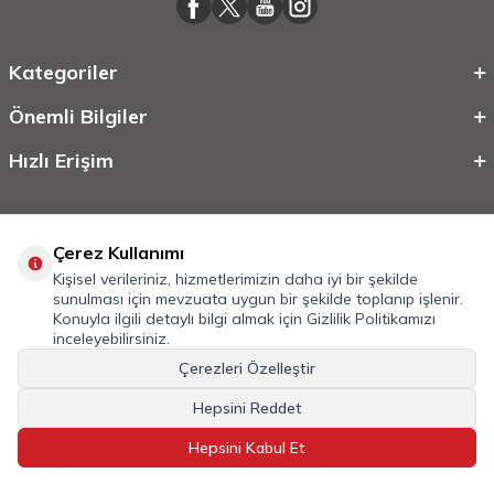
Kategoriler
Önemli Bilgiler
Hızlı Erişim
Çerez Kullanımı
Kişisel verileriniz, hizmetlerimizin daha iyi bir şekilde
sunulması için mevzuata uygun bir şekilde toplanıp işlenir.
Konuyla ilgili detaylı bilgi almak için
Gizlilik Politikamızı
inceleyebilirsiniz.
©
2026
Tüm Hakkı Saklıdır.
Mobilcadde.com
Çerezleri Özelleştir
T
-Soft
E-Ticaret
Sistemleriyle Hazırlanmıştır.
Hepsini Reddet
Hepsini Kabul Et