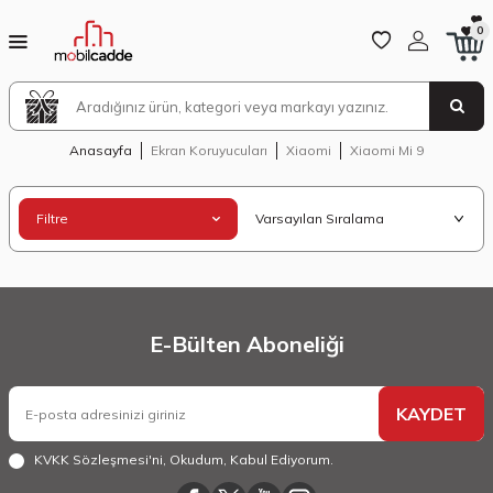
0
Anasayfa
Ekran Koruyucuları
Xiaomi
Xiaomi Mi 9
Filtre
E-Bülten Aboneliği
KAYDET
KVKK Sözleşmesi'ni
, Okudum, Kabul Ediyorum.