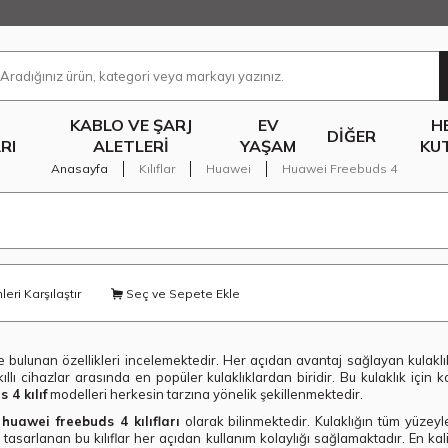
KABLO VE ŞARJ
EV
H
DIĞER
RI
ALETLERI
YAŞAM
KU
Anasayfa
Kılıflar
Huawei
Huawei Freebuds 4
eri Karşılaştır
Seç ve Sepete Ekle
sinde bulunan özellikleri incelemektedir. Her açıdan avantaj sağlayan kula
ıllı cihazlar arasında en popüler kulaklıklardan biridir. Bu kulaklık için 
 4 kılıf
modelleri herkesin tarzına yönelik şekillenmektedir.
i
huawei freebuds 4 kılıfları
olarak bilinmektedir. Kulaklığın tüm yüzeyl
de tasarlanan bu kılıflar her açıdan kullanım kolaylığı sağlamaktadır. En k