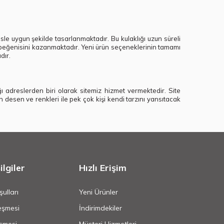
esle uygun şekilde tasarlanmaktadır. Bu kulaklığı uzun süreli
sin beğenisini kazanmaktadır. Yeni ürün seçeneklerinin tamamı
dır.
ığı adreslerden biri olarak sitemiz hizmet vermektedir. Site
n desen ve renkleri ile pek çok kişi kendi tarzını yansıtacak
lgiler
Hızlı Erişim
ulları
Yeni Ürünler
eşmesi
İndirimdekiler