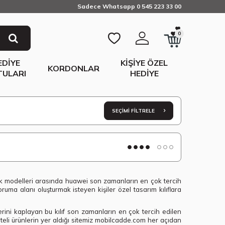
Sadece Whatsapp 0 545 223 33 00
0
EDIYE
KIŞIYE ÖZEL
KORDONLAR
TULARI
HEDIYE
SEÇIMI FILTRELE
klık modelleri arasında huawei son zamanların en çok tercih
koruma alanı oluşturmak isteyen kişiler özel tasarım kılıflara
erini kaplayan bu kılıf son zamanların en çok tercih edilen
aliteli ürünlerin yer aldığı sitemiz mobilcadde.com her açıdan