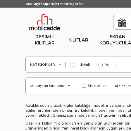
AnaSayfa
Siparişlerim
Kategoriler
RESIMLI
EKRAN
KILIFLAR
KILIFLAR
KORUYUCULA
KATEGORILER
İndirimli
Yeni
Stoktakiler
Seçilenl
Kulaklık satın alacak kişiler kulaklığın modelini ve içeri
edilen ürünlerinden biridir. Bu kulaklık modeli yeni nesil ak
yönelmektedir. Sitemiz içerisinde yer alan
huawei freebuds
Özellikle kullanım olanakları en geniş olan ürünlerden bir
ürünlerinden biridir. Yeni nesil kulaklıklar için uygun şekil