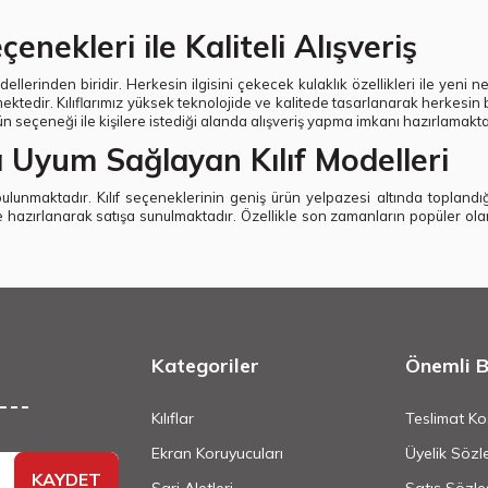
nekleri ile Kaliteli Alışveriş
lerinden biridir. Herkesin ilgisini çekecek kulaklık özellikleri ile yeni n
ermektedir. Kılıflarımız yüksek teknolojide ve kalitede tasarlanarak herke
ün seçeneği ile kişilere istediği alanda alışveriş yapma imkanı hazırlamakta
ra Uyum Sağlayan Kılıf Modelleri
ı bulunmaktadır. Kılıf seçeneklerinin geniş ürün yelpazesi altında topland
de hazırlanarak satışa sunulmaktadır. Özellikle son zamanların popüler ola
Kategoriler
Önemli Bi
Kılıflar
Teslimat Koş
Ekran Koruyucuları
Üyelik Sözl
KAYDET