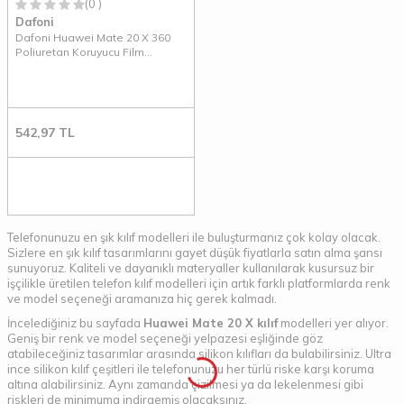
(0 )
Dafoni
Dafoni Huawei Mate 20 X 360
Poliuretan Koruyucu Film
Kaplama
542,97
TL
Telefonunuzu en şık kılıf modelleri ile buluşturmanız çok kolay olacak.
Sizlere en şık kılıf tasarımlarını gayet düşük fiyatlarla satın alma şansı
sunuyoruz. Kaliteli ve dayanıklı materyaller kullanılarak kusursuz bir
işçilikle üretilen telefon kılıf modelleri için artık farklı platformlarda renk
ve model seçeneği aramanıza hiç gerek kalmadı.
İncelediğiniz bu sayfada
Huawei Mate 20 X kılıf
modelleri yer alıyor.
Geniş bir renk ve model seçeneği yelpazesi eşliğinde göz
atabileceğiniz tasarımlar arasında silikon kılıfları da bulabilirsiniz. Ultra
ince silikon kılıf çeşitleri ile telefonunuzu her türlü riske karşı koruma
altına alabilirsiniz. Aynı zamanda çizilmesi ya da lekelenmesi gibi
riskleri de minimuma indirgemiş olacaksınız.