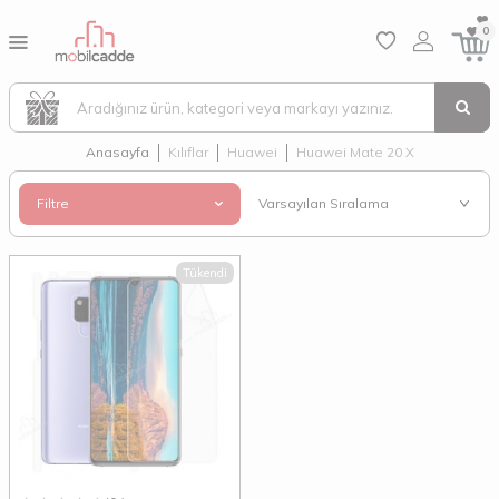
0
Anasayfa
Kılıflar
Huawei
Huawei Mate 20 X
Filtre
Tükendi