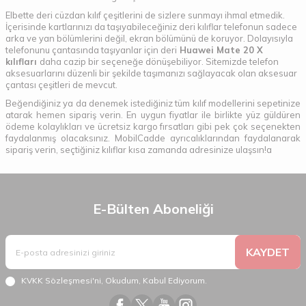
Elbette deri cüzdan kılıf çeşitlerini de sizlere sunmayı ihmal etmedik.
İçerisinde kartlarınızı da taşıyabileceğiniz deri kılıflar telefonun sadece
arka ve yan bölümlerini değil, ekran bölümünü de koruyor. Dolayısıyla
telefonunu çantasında taşıyanlar için deri
Huawei Mate 20 X
kılıfları
daha cazip bir seçeneğe dönüşebiliyor. Sitemizde telefon
aksesuarlarını düzenli bir şekilde taşımanızı sağlayacak olan aksesuar
çantası çeşitleri de mevcut.
Beğendiğiniz ya da denemek istediğiniz tüm kılıf modellerini sepetinize
atarak hemen sipariş verin. En uygun fiyatlar ile birlikte yüz güldüren
ödeme kolaylıkları ve ücretsiz kargo fırsatları gibi pek çok seçenekten
faydalanmış olacaksınız. MobilCadde ayrıcalıklarından faydalanarak
sipariş verin, seçtiğiniz kılıflar kısa zamanda adresinize ulaşsın!a
E-Bülten Aboneliği
KAYDET
KVKK Sözleşmesi'ni
, Okudum, Kabul Ediyorum.