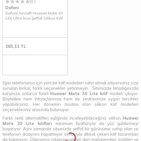
(0 )
Dafoni
Dafoni Aircraft Huawei Mate 30
Lite Ultra İnce Şeffaf Silikon Kılıf
165,11
TL
Eğer telefonunuz için yeni bir kılıf modelleri satın almak istiyorsanız size
sunulan birkaç farklı seçenekler yetinmeyin. Sitemizde tıkladığınızda
karşınıza onlarca farklı
Huawei Mate 30 Lite kılıf
modeli çıkıyor.
Böylelikle hem ihtiyaçlarınıza hem de zevklerinize uygun tercihler
yapabilirsiniz. Her dönemin modası olan silikon kılıf modelleri
seçenekleriniz arasında bulunuyor.
Farklı renk alternatifleri eşliğinde inceleyebileceğiniz silikon
Huawei
Mate 30 Lite kılıfları
minimum fiyatlarıyla da yüz güldürmeyi
başarıyor. Aynı zamanda sitemizde şeffaf bir görünüme sahip olan ve
telefonun dizaynını kapatmıyor olmasıyla dikkat çeken kılıf tasarımları
da bulunuyor. Dilerseniz rotanızı sağlam deri malzemeden üretilen ve