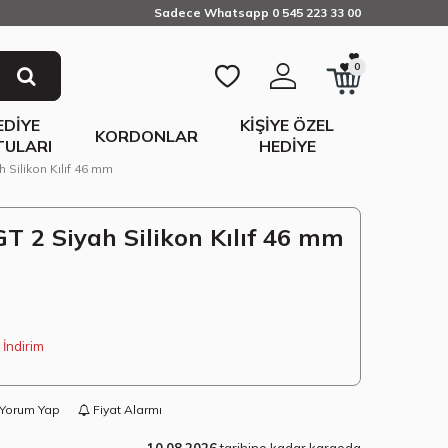
Sadece Whatsapp 0 545 223 33 00
0
EDIYE
KIŞIYE ÖZEL
KORDONLAR
TULARI
HEDIYE
Silikon Kılıf 46 mm
 2 Siyah Silikon Kılıf 46 mm
İndirim
Yorum Yap
Fiyat Alarmı
10.08.2026
tarihine kadar kargoda