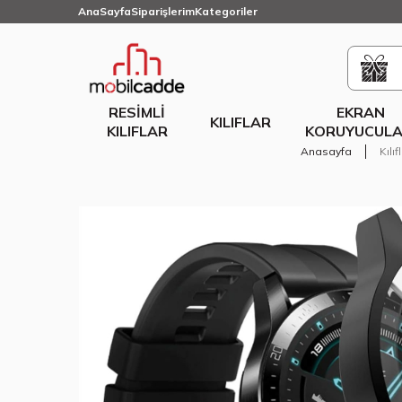
AnaSayfa
Siparişlerim
Kategoriler
RESIMLI
EKRAN
KILIFLAR
KILIFLAR
KORUYUCULA
Anasayfa
Kılıf