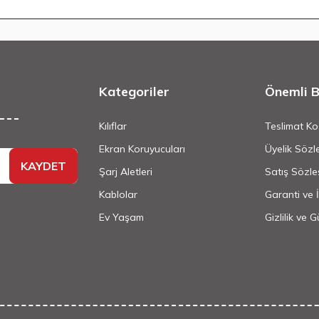
Kategoriler
Önemli Bi
Kılıflar
Teslimat Koş
Ekran Koruyucuları
Üyelik Sözl
KAYDET
Şarj Aletleri
Satış Sözle
Kablolar
Garanti ve 
Ev Yaşam
Gizlilik ve 