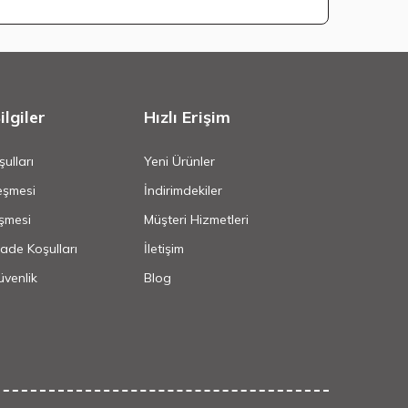
lgiler
Hızlı Erişim
ulları
Yeni Ürünler
eşmesi
İndirimdekiler
şmesi
Müşteri Hizmetleri
İade Koşulları
İletişim
Güvenlik
Blog