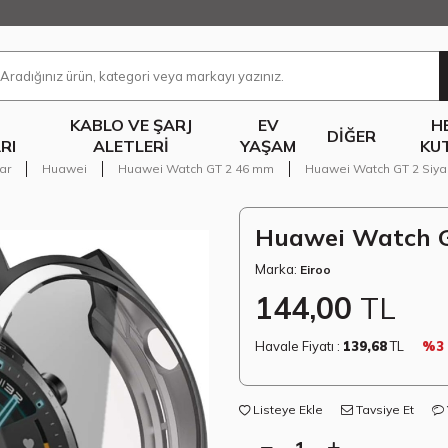
KABLO VE ŞARJ
EV
H
DIĞER
RI
ALETLERI
YAŞAM
KU
lar
Huawei
Huawei Watch GT 2 46 mm
Huawei Watch GT 2 Siyah 
Huawei Watch GT
Marka:
Eiroo
144,00
TL
Havale Fiyatı :
139,68
TL
%3
Listeye Ekle
Tavsiye Et