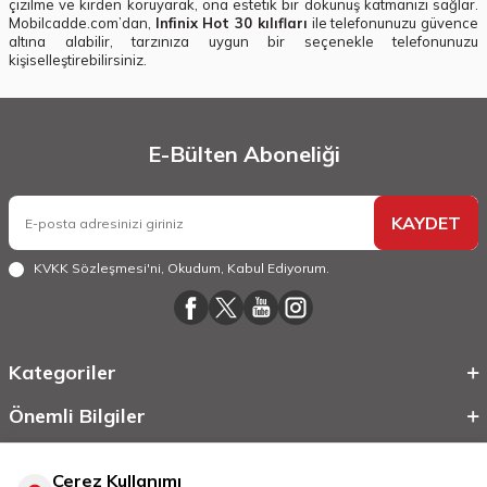
çizilme ve kirden koruyarak, ona estetik bir dokunuş katmanızı sağlar.
Mobilcadde.com’dan,
Infinix Hot 30 kılıfları
ile telefonunuzu güvence
altına alabilir, tarzınıza uygun bir seçenekle telefonunuzu
kişiselleştirebilirsiniz.
E-Bülten Aboneliği
KAYDET
KVKK Sözleşmesi'ni
, Okudum, Kabul Ediyorum.
Kategoriler
Önemli Bilgiler
Hızlı Erişim
Çerez Kullanımı