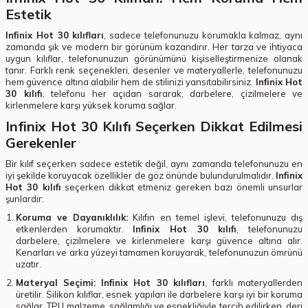
Estetik
Infinix Hot 30 kılıfları
, sadece telefonunuzu korumakla kalmaz, aynı
zamanda şık ve modern bir görünüm kazandırır. Her tarza ve ihtiyaca
uygun kılıflar, telefonunuzun görünümünü kişiselleştirmenize olanak
tanır. Farklı renk seçenekleri, desenler ve materyallerle, telefonunuzu
hem güvence altına alabilir hem de stilinizi yansıtabilirsiniz.
Infinix Hot
30 kılıfı
, telefonu her açıdan sararak, darbelere, çizilmelere ve
kirlenmelere karşı yüksek koruma sağlar.
Infinix Hot 30 Kılıfı Seçerken Dikkat Edilmesi
Gerekenler
Bir kılıf seçerken sadece estetik değil, aynı zamanda telefonunuzu en
iyi şekilde koruyacak özellikler de göz önünde bulundurulmalıdır.
Infinix
Hot 30 kılıfı
seçerken dikkat etmeniz gereken bazı önemli unsurlar
şunlardır:
Koruma ve Dayanıklılık:
Kılıfın en temel işlevi, telefonunuzu dış
etkenlerden korumaktır.
Infinix Hot 30 kılıfı
, telefonunuzu
darbelere, çizilmelere ve kirlenmelere karşı güvence altına alır.
Kenarları ve arka yüzeyi tamamen koruyarak, telefonunuzun ömrünü
uzatır.
Materyal Seçimi:
Infinix Hot 30 kılıfları
, farklı materyallerden
üretilir. Silikon kılıflar, esnek yapıları ile darbelere karşı iyi bir koruma
sağlar. TPU malzeme, sağlamlığı ve esnekliğiyle tercih edilirken, deri