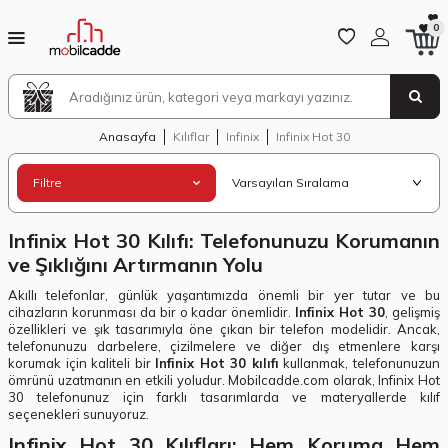
0
Anasayfa
Kılıflar
Infinix
Infinix Hot 30
Filtre
Infinix Hot 30 Kılıfı: Telefonunuzu Korumanın
ve Şıklığını Artırmanın Yolu
Akıllı telefonlar, günlük yaşantımızda önemli bir yer tutar ve bu
cihazların korunması da bir o kadar önemlidir.
Infinix Hot 30
, gelişmiş
özellikleri ve şık tasarımıyla öne çıkan bir telefon modelidir. Ancak,
telefonunuzu darbelere, çizilmelere ve diğer dış etmenlere karşı
korumak için kaliteli bir
Infinix Hot 30 kılıfı
kullanmak, telefonunuzun
ömrünü uzatmanın en etkili yoludur. Mobilcadde.com olarak, Infinix Hot
30 telefonunuz için farklı tasarımlarda ve materyallerde kılıf
seçenekleri sunuyoruz.
Infinix Hot 30 Kılıfları: Hem Koruma Hem