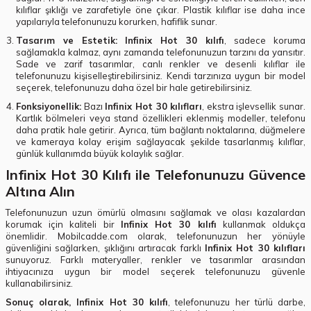
kılıflar şıklığı ve zarafetiyle öne çıkar. Plastik kılıflar ise daha ince
yapılarıyla telefonunuzu korurken, hafiflik sunar.
Tasarım ve Estetik:
Infinix Hot 30 kılıfı
, sadece koruma
sağlamakla kalmaz, aynı zamanda telefonunuzun tarzını da yansıtır.
Sade ve zarif tasarımlar, canlı renkler ve desenli kılıflar ile
telefonunuzu kişiselleştirebilirsiniz. Kendi tarzınıza uygun bir model
seçerek, telefonunuzu daha özel bir hale getirebilirsiniz.
Fonksiyonellik:
Bazı
Infinix Hot 30 kılıfları
, ekstra işlevsellik sunar.
Kartlık bölmeleri veya stand özellikleri eklenmiş modeller, telefonu
daha pratik hale getirir. Ayrıca, tüm bağlantı noktalarına, düğmelere
ve kameraya kolay erişim sağlayacak şekilde tasarlanmış kılıflar,
günlük kullanımda büyük kolaylık sağlar.
Infinix Hot 30 Kılıfı ile Telefonunuzu Güvence
Altına Alın
Telefonunuzun uzun ömürlü olmasını sağlamak ve olası kazalardan
korumak için kaliteli bir
Infinix Hot 30 kılıfı
kullanmak oldukça
önemlidir. Mobilcadde.com olarak, telefonunuzun her yönüyle
güvenliğini sağlarken, şıklığını artıracak farklı
Infinix Hot 30 kılıfları
sunuyoruz. Farklı materyaller, renkler ve tasarımlar arasından
ihtiyacınıza uygun bir model seçerek telefonunuzu güvenle
kullanabilirsiniz.
Sonuç olarak, Infinix Hot 30 kılıfı
, telefonunuzu her türlü darbe,