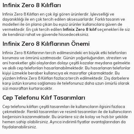
Infinix Zero 8 Kılıfları
Infinix Zero 8 Kılıfları en çok ilgi gören ürünlerdir. İşlevselliği ve
dayanıklılığı ile en çok tercih edilen aksesuarlardır. Farklı tasarım ve
modelleri ile ön plana çıkan bu eşsiz ürünler kullanıcılara güven de
vermektedir. En çok tercih edilen
Infinix Zero 8 kılıf
seçenekleri ile siz
de kendinizi rahat ve güvende hissedeceksiniz.
Infinix Zero 8 Kılıflarının Önemi
Infinix Zero 8 Kılıflarının tercih edilmesindeki en büyük etki telefonları
koruması ve ömrünü uzatmasıdır. Günün yoğunluğundan, stresten ve
ani hareketler gibi olaylardan dolayı çeşitli kazalar meydana gelmekte
ve akıllı cep telefonları hasarlanabilmektedir. Bu hasarlanan telefonlar
kişiyi üzmekle beraber kullanıcıya ek masraflar çıkarmaktadır. Bu
yüzden Infinix Zero 8 Kılıfları fazlaca tercih edilmektedir. Dış darbelere
karşı üstün koruma sağlaması ile telefonunuz daha uzun ömürlü olarak
sizi masraftan kurtaracaktır.
Cep Telefonu Kılıf Tasarımları
Cep telefonu kılıfları çeşitli tasarımları ile kullanıcıların ilgisini fazlaca
çekmektedir. Renkli tasarımları ve resimli tasarımları ile de kullanıcıların
beğenisini kazanmaktadır. Bu ürünlere siz de kolay ve hızlı bir şekilde
hemen sahip olabilirsiniz. Ayrıca indirimli fiyatlar avantajlarından da
faydalanabilirsiniz.