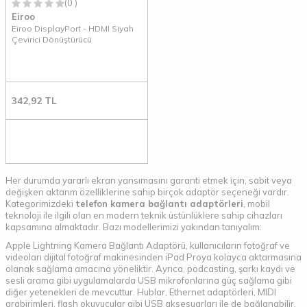
(0 )
Eiroo
Eiroo DisplayPort - HDMI Siyah
Çevirici Dönüştürücü
342,92
TL
Her durumda yararlı ekran yansımasını garanti etmek için, sabit veya
değişken aktarım özelliklerine sahip birçok adaptör seçeneği vardır.
Kategorimizdeki
telefon kamera bağlantı adaptörleri
, mobil
teknoloji ile ilgili olan en modern teknik üstünlüklere sahip cihazları
kapsamına almaktadır. Bazı modellerimizi yakından tanıyalım:
Apple Lightning Kamera Bağlantı Adaptörü, kullanıcıların fotoğraf ve
videoları dijital fotoğraf makinesinden iPad Proya kolayca aktarmasına
olanak sağlama amacına yöneliktir. Ayrıca, podcasting, şarkı kaydı ve
sesli arama gibi uygulamalarda USB mikrofonlarına güç sağlama gibi
diğer yetenekleri de mevcuttur. Hublar, Ethernet adaptörleri, MIDI
arabirimleri, flash okuyucular gibi USB aksesuarları ile de bağlanabilir.