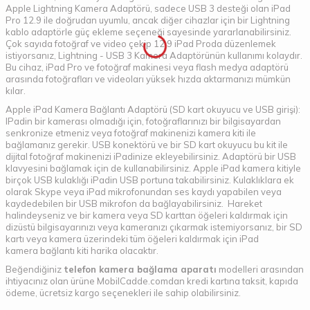
Apple Lightning Kamera Adaptörü, sadece USB 3 desteği olan iPad
Pro 12.9 ile doğrudan uyumlu, ancak diğer cihazlar için bir Lightning
kablo adaptörle güç ekleme seçeneği sayesinde yararlanabilirsiniz.
Çok sayıda fotoğraf ve video çekip 12.9 iPad Proda düzenlemek
istiyorsanız, Lightning - USB 3 Kamera Adaptörünün kullanımı kolaydır.
Bu cihaz, iPad Pro ve fotoğraf makinesi veya flash medya adaptörü
arasında fotoğrafları ve videoları yüksek hızda aktarmanızı mümkün
kılar.
Apple iPad Kamera Bağlantı Adaptörü (SD kart okuyucu ve USB girişi):
IPadin bir kamerası olmadığı için, fotoğraflarınızı bir bilgisayardan
senkronize etmeniz veya fotoğraf makinenizi kamera kiti ile
bağlamanız gerekir. USB konektörü ve bir SD kart okuyucu bu kit ile
dijital fotoğraf makinenizi iPadinize ekleyebilirsiniz. Adaptörü bir USB
klavyesini bağlamak için de kullanabilirsiniz. Apple iPad kamera kitiyle
birçok USB kulaklığı iPadin USB portuna takabilirsiniz. Kulaklıklara ek
olarak Skype veya iPad mikrofonundan ses kaydı yapabilen veya
kaydedebilen bir USB mikrofon da bağlayabilirsiniz. Hareket
halindeyseniz ve bir kamera veya SD karttan öğeleri kaldırmak için
dizüstü bilgisayarınızı veya kameranızı çıkarmak istemiyorsanız, bir SD
kartı veya kamera üzerindeki tüm öğeleri kaldırmak için iPad
kamera bağlantı kiti harika olacaktır.
Beğendiğiniz
telefon kamera bağlama aparatı
modelleri arasından
ihtiyacınız olan ürüne MobilCadde.comdan kredi kartına taksit, kapıda
ödeme, ücretsiz kargo seçenekleri ile sahip olabilirsiniz.