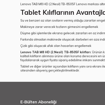
Lenovo TAB M8 HD (2.Nesil) TB-8505F Lenovo markası altında 
Tablet Kılıflarının Avantajl
Su ve benzeri az olan sıvıların vermiş olduğu zararları eng
Makineye zarar verecek tozların girmesini engellemek
Düşme gibi işlemlerde ekrana gelecek zararları en az indi
Farkında olmadan makinede oluşacak darbeleri en aza ind
Çizik gibi oluşacak ufak olan hasarları engellemek
Lenovo TAB M8 HD (2.Nesil) TB-8505F kılıfları
: Ürünün 
kaliteli kılıfların alınması ürüne olan koruma derecesini en
faydalanarak uygun fiyata sipariş edebilme imkanı sunmakt
Tablet ve diğer ürünler açısından kılıfların yanı sıra ekranı 
sitesinden alışveriş gerçekleştirilmektedir.
E-Bülten Aboneliği