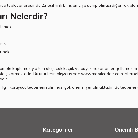
tabletler arasında 2.nesil hızlı bir işlemciye sahip olması diğer rakipler
arı Nelerdir?
ellemek
rmek
irmek
komple kaplamasıyla tüm oluşacak küçük ve büyük hasarları engellemesini 
 üste çıkarmaktadır. Bu ürünlerin alışverişinde www.mobilcadde.com internet 
adır.
ile ilgili koruyucu tedbirlerin alınması çok önemli yer almaktadır. Bu tedbir
Kategoriler
Önemli Bi