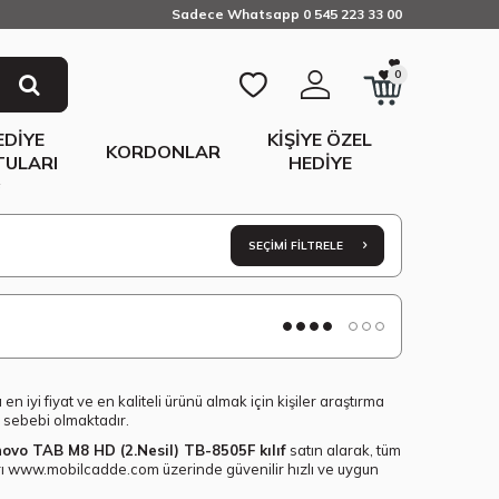
Sadece Whatsapp 0 545 223 33 00
0
EDIYE
KIŞIYE ÖZEL
KORDONLAR
TULARI
HEDIYE
F
SEÇIMI FILTRELE
 iyi fiyat ve en kaliteli ürünü almak için kişiler araştırma
ih sebebi olmaktadır.
ovo TAB M8 HD (2.Nesil) TB-8505F kılıf
satın alarak, tüm
arı www.mobilcadde.com üzerinde güvenilir hızlı ve uygun