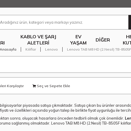
KABLO VE ŞARJ
EV
H
DIĞER
RI
ALETLERI
YAŞAM
KU
Anasayfa
Kılıflar
Lenovo
Lenovo TAB M8 HD (2.Nesil) TB-8505
eri Karşılaştır
Seç ve Sepete Ekle
bilgisayarlar piyasada satışa çıkmaktadır. Satışa çıkan bu ürünler arasında en
ı ve özellikleri açısında yoğun talep ile birlikte fiyat uygunluğu ile terc
ktan sonra, oluşacak hasarlara önceden tedbirli olmak çok önemlidir.
Len
n koruma sağlanmış olmaktadır. Lenovo TAB M8 HD (2.Nesil) TB-8505F kılıfl