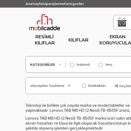
AnaSayfa
Siparişlerim
Kategoriler
RESIMLI
EKRAN
KILIFLAR
KILIFLAR
KORUYUCULA
KATEGORILER
İndirimli
Yeni
Stoktakiler
Seçilenl
Teknoloji ile birlikte çok sayıda marka ve model tabletler ve 
yapmaktadır. Lenovo TAB M8 HD (2.Nesil) TB-8505F ürünü, fiyat
Lenovo TAB M8 HD (2.Nesil) TB-8505F marka ürün satın aldı
ekran hasarları ve kasa ile ilgili oluşacak hasarlara karşı
şekilde alışveriş işlemleri gerçekleşmektedir.