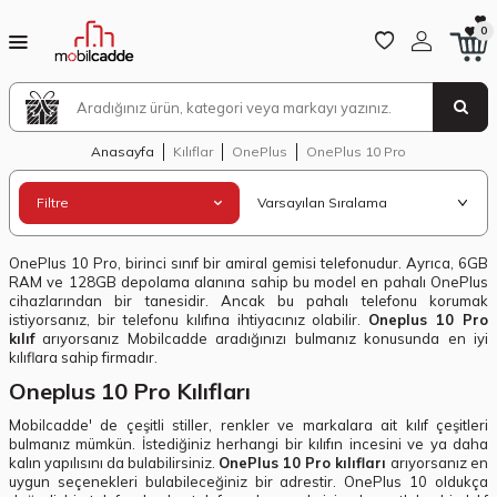
0
Anasayfa
Kılıflar
OnePlus
OnePlus 10 Pro
Filtre
OnePlus 10 Pro, birinci sınıf bir amiral gemisi telefonudur. Ayrıca, 6GB
RAM ve 128GB depolama alanına sahip bu model en pahalı OnePlus
cihazlarından bir tanesidir. Ancak bu pahalı telefonu korumak
istiyorsanız, bir telefonu kılıfına ihtiyacınız olabilir.
Oneplus 10 Pro
kılıf
arıyorsanız Mobilcadde aradığınızı bulmanız konusunda en iyi
kılıflara sahip firmadır.
Oneplus 10 Pro Kılıfları
Mobilcadde' de çeşitli stiller, renkler ve markalara ait kılıf çeşitleri
bulmanız mümkün. İstediğiniz herhangi bir kılıfın incesini ve ya daha
kalın yapılısını da bulabilirsiniz.
OnePlus 10 Pro kılıfları
arıyorsanız en
uygun seçenekleri bulabileceğiniz bir adrestir. OnePlus 10 oldukça