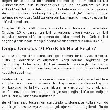
değerli bir telefondur bu telefonu korumak için de mutlaka bir kılıf
kullanmalısınız. Kılıf kullanmadığınız ya da dayanıksız bir kılıf
kullandığınız takdirde telefonunuzu darbelere açık halde bırakırsınız.
Bu da telefonunuz herhangi bir yükseklikten düştüğü takdirde zarar
görmesine yol açar. Ciddi zararlardan kaçınmak için mutlaka uygun bir
kılıf kullanmalısınız.
Oneplus 10 Pro kılıfları aynı zamanda sizin tarzınızı da yansıtırlar.
Oneplus 10 cihazınız için kılıf arıyorsanız uygun yapıda bir kılıf
bulduktan sonra kılıfın tasarımına da dikkat etmelisiniz. Onlarca kılıf
seçeneği arasından istediğiniz rengi ve tasarımı tercih edebilirsiniz.
Doğru Oneplus 10 Pro Kılıfı Nasıl Seçilir?
OnePlus 10 Pro kılıfları birinci sınıf, çok katmanlı bir koruyucu kılıflardır.
Kılıfın içi, darbelere ve düşmelere karşı koruma sağlamak için
tasarlanmış darbe emici TPU malzemeden yapılmıştır. En dıştaki
katman, çizilmelere ve kire karşı ek koruma için sert bir polikarbonat
kabuktan yapılmıştır.
Telefon kılıfı, kameranız ve parmak izi sensörünüz için hassas kesiklere
sahiptir. Telefonunuzun yüzeylerden kaymamasını sağlayan kaymaz
bir kaplama ile birlikte gelir. Ekranınızı çiziklerden korumak için,
telefonunuzu darbelerden korumak için seçeceğiniz kılıfta beklediğiniz
özelliklerin bulunmasına dikkat edin.
Bu kılıfların ince tasarımları sayesinde telefonunuzu kullanırken de
zorluk çekmezsiniz. Ayı zamanda çok ağır ve kaba değillerdir. Bu da