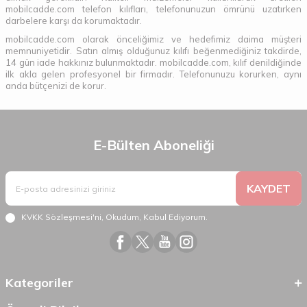
mobilcadde.com telefon kılıfları, telefonunuzun ömrünü uzatırken
darbelere karşı da korumaktadır.
mobilcadde.com olarak önceliğimiz ve hedefimiz daima müşteri
memnuniyetidir. Satın almış olduğunuz kılıfı beğenmediğiniz takdirde,
14 gün iade hakkınız bulunmaktadır. mobilcadde.com, kılıf denildiğinde
ilk akla gelen profesyonel bir firmadır. Telefonunuzu korurken, aynı
anda bütçenizi de korur.
E-Bülten Aboneliği
KAYDET
KVKK Sözleşmesi'ni
, Okudum, Kabul Ediyorum.
Kategoriler