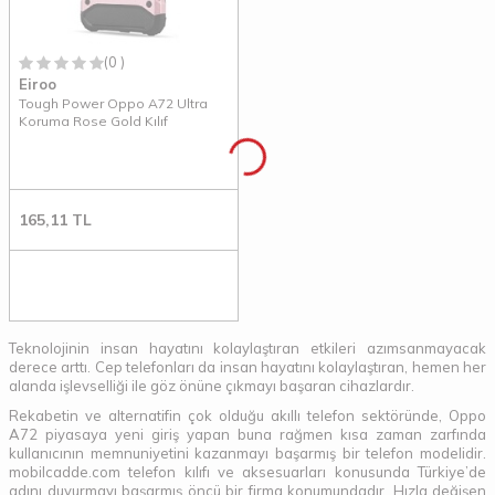
(0 )
Eiroo
Tough Power Oppo A72 Ultra
Koruma Rose Gold Kılıf
165,11
TL
Teknolojinin insan hayatını kolaylaştıran etkileri azımsanmayacak
derece arttı. Cep telefonları da insan hayatını kolaylaştıran, hemen her
alanda işlevselliği ile göz önüne çıkmayı başaran cihazlardır.
Rekabetin ve alternatifin çok olduğu akıllı telefon sektöründe, Oppo
A72 piyasaya yeni giriş yapan buna rağmen kısa zaman zarfında
kullanıcının memnuniyetini kazanmayı başarmış bir telefon modelidir.
mobilcadde.com telefon kılıfı ve aksesuarları konusunda Türkiye’de
adını duyurmayı başarmış öncü bir firma konumundadır. Hızla değişen