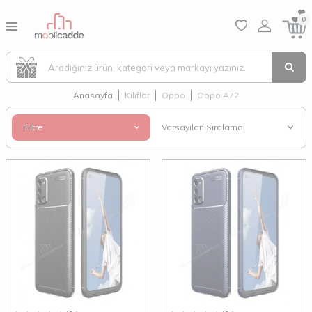
0
Anasayfa
Kılıflar
Oppo
Oppo A72
Filtre