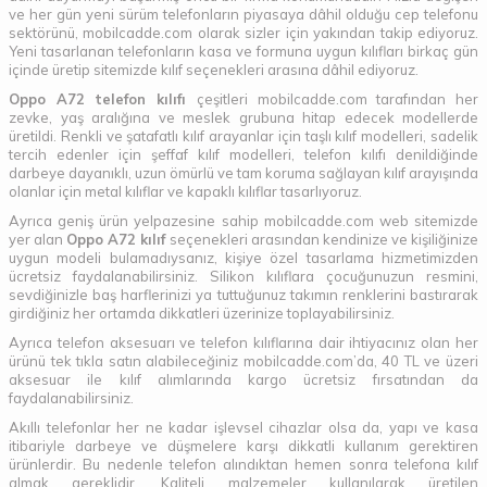
ve her gün yeni sürüm telefonların piyasaya dâhil olduğu cep telefonu
sektörünü, mobilcadde.com olarak sizler için yakından takip ediyoruz.
Yeni tasarlanan telefonların kasa ve formuna uygun kılıfları birkaç gün
içinde üretip sitemizde kılıf seçenekleri arasına dâhil ediyoruz.
Oppo A72 telefon kılıfı
çeşitleri mobilcadde.com tarafından her
zevke, yaş aralığına ve meslek grubuna hitap edecek modellerde
üretildi. Renkli ve şatafatlı kılıf arayanlar için taşlı kılıf modelleri, sadelik
tercih edenler için şeffaf kılıf modelleri, telefon kılıfı denildiğinde
darbeye dayanıklı, uzun ömürlü ve tam koruma sağlayan kılıf arayışında
olanlar için metal kılıflar ve kapaklı kılıflar tasarlıyoruz.
Ayrıca geniş ürün yelpazesine sahip mobilcadde.com web sitemizde
yer alan
Oppo A72 kılıf
seçenekleri arasından kendinize ve kişiliğinize
uygun modeli bulamadıysanız, kişiye özel tasarlama hizmetimizden
ücretsiz faydalanabilirsiniz. Silikon kılıflara çocuğunuzun resmini,
sevdiğinizle baş harflerinizi ya tuttuğunuz takımın renklerini bastırarak
girdiğiniz her ortamda dikkatleri üzerinize toplayabilirsiniz.
Ayrıca telefon aksesuarı ve telefon kılıflarına dair ihtiyacınız olan her
ürünü tek tıkla satın alabileceğiniz mobilcadde.com’da, 40 TL ve üzeri
aksesuar ile kılıf alımlarında kargo ücretsiz fırsatından da
faydalanabilirsiniz.
Akıllı telefonlar her ne kadar işlevsel cihazlar olsa da, yapı ve kasa
itibariyle darbeye ve düşmelere karşı dikkatli kullanım gerektiren
ürünlerdir. Bu nedenle telefon alındıktan hemen sonra telefona kılıf
almak gereklidir. Kaliteli malzemeler kullanılarak üretilen