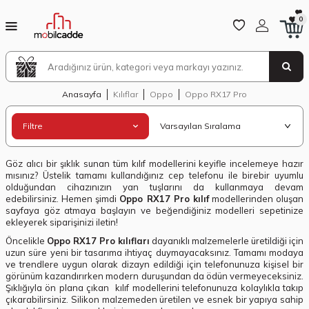
0
Anasayfa
Kılıflar
Oppo
Oppo RX17 Pro
Filtre
Göz alıcı bir şıklık sunan tüm kılıf modellerini keyifle incelemeye hazır
mısınız? Üstelik tamamı kullandığınız cep telefonu ile birebir uyumlu
olduğundan cihazınızın yan tuşlarını da kullanmaya devam
edebilirsiniz. Hemen şimdi
Oppo RX17 Pro kılıf
modellerinden oluşan
sayfaya göz atmaya başlayın ve beğendiğiniz modelleri sepetinize
ekleyerek siparişinizi iletin!
Öncelikle
Oppo RX17 Pro kılıfları
dayanıklı malzemelerle üretildiği için
uzun süre yeni bir tasarıma ihtiyaç duymayacaksınız. Tamamı modaya
ve trendlere uygun olarak dizayn edildiği için telefonunuza kişisel bir
görünüm kazandırırken modern duruşundan da ödün vermeyeceksiniz.
Şıklığıyla ön plana çıkan kılıf modellerini telefonunuza kolaylıkla takıp
çıkarabilirsiniz. Silikon malzemeden üretilen ve esnek bir yapıya sahip