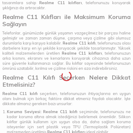
tasarımlara sahip
Realme C11 kılıfları
, telefonunuzu koruyarak
şıklığınızı da artıracaktır.
Realme C11 Kılıfları ile Maksimum Koruma
Sağlayın
Telefonlar, günümüzde günlük yaşamın vazgeçilmez bir parçası haline
gelmiştir ve zaman zaman düşme, çarpma veya çizilme gibi olumsuz
durumlarla karşı karşıya kalabilir.
Realme C11 kılıfı
, telefonunuzu olası
darbelere karşı en iyi şekilde koruyacak şekilde tasarlanmıştır. Yüksek
kaliteli malzemelerden üretilen
Realme C11 kılıfları
, telefonunuzun
arka kısmını, ekranını ve kenarlarını koruyarak cihazınızı daha uzun
süre güvenle kullanmanızı sağlar. Bu kılıflar sayesinde telefonunuzun
ömrünü uzatabilir, kırılma ve çizilme riskini en aza indirebilirsiniz.
Realme C11 Kılıfı Seçerken Nelere Dikkat
Etmelisiniz?
Realme C11 kılıfı
seçerken, telefonunuzun ihtiyaçlarına en uygun
olanı bulmak için birkaç faktöre dikkat etmeniz faydalı olacaktır. İşte
dikkate almanız gereken bazı unsurlar:
Koruma Seviyesi:
Realme C11 kılıfı
seçiminde, telefonunuzu ne
kadar koruma altına almak istediğinizi belirlemek önemlidir. Silikon
kılıflar günlük kullanım için uygun olsa da, daha sağlam koruma
isteyenler için sert plastik veya TPU (Termoplastik Poliüretan)
malzemeden üretilmiş
Realme C11 kılıfları
ideal olabilir.