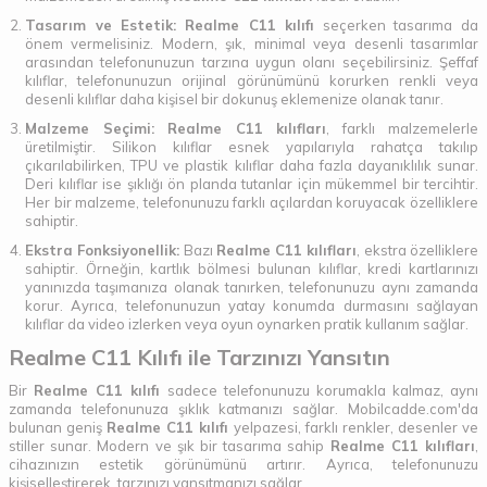
Tasarım ve Estetik:
Realme C11 kılıfı
seçerken tasarıma da
önem vermelisiniz. Modern, şık, minimal veya desenli tasarımlar
arasından telefonunuzun tarzına uygun olanı seçebilirsiniz. Şeffaf
kılıflar, telefonunuzun orijinal görünümünü korurken renkli veya
desenli kılıflar daha kişisel bir dokunuş eklemenize olanak tanır.
Malzeme Seçimi:
Realme C11 kılıfları
, farklı malzemelerle
üretilmiştir. Silikon kılıflar esnek yapılarıyla rahatça takılıp
çıkarılabilirken, TPU ve plastik kılıflar daha fazla dayanıklılık sunar.
Deri kılıflar ise şıklığı ön planda tutanlar için mükemmel bir tercihtir.
Her bir malzeme, telefonunuzu farklı açılardan koruyacak özelliklere
sahiptir.
Ekstra Fonksiyonellik:
Bazı
Realme C11 kılıfları
, ekstra özelliklere
sahiptir. Örneğin, kartlık bölmesi bulunan kılıflar, kredi kartlarınızı
yanınızda taşımanıza olanak tanırken, telefonunuzu aynı zamanda
korur. Ayrıca, telefonunuzun yatay konumda durmasını sağlayan
kılıflar da video izlerken veya oyun oynarken pratik kullanım sağlar.
Realme C11 Kılıfı ile Tarzınızı Yansıtın
Bir
Realme C11 kılıfı
sadece telefonunuzu korumakla kalmaz, aynı
zamanda telefonunuza şıklık katmanızı sağlar. Mobilcadde.com'da
bulunan geniş
Realme C11 kılıfı
yelpazesi, farklı renkler, desenler ve
stiller sunar. Modern ve şık bir tasarıma sahip
Realme C11 kılıfları
,
cihazınızın estetik görünümünü artırır. Ayrıca, telefonunuzu
kişiselleştirerek, tarzınızı yansıtmanızı sağlar.