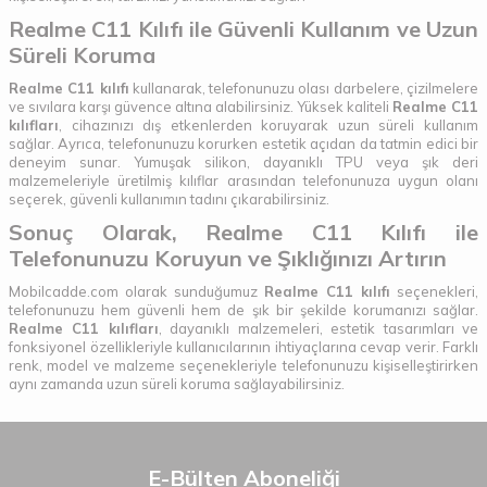
Realme C11 Kılıfı ile Güvenli Kullanım ve Uzun
Süreli Koruma
Realme C11 kılıfı
kullanarak, telefonunuzu olası darbelere, çizilmelere
ve sıvılara karşı güvence altına alabilirsiniz. Yüksek kaliteli
Realme C11
kılıfları
, cihazınızı dış etkenlerden koruyarak uzun süreli kullanım
sağlar. Ayrıca, telefonunuzu korurken estetik açıdan da tatmin edici bir
deneyim sunar. Yumuşak silikon, dayanıklı TPU veya şık deri
malzemeleriyle üretilmiş kılıflar arasından telefonunuza uygun olanı
seçerek, güvenli kullanımın tadını çıkarabilirsiniz.
Sonuç Olarak, Realme C11 Kılıfı ile
Telefonunuzu Koruyun ve Şıklığınızı Artırın
Mobilcadde.com olarak sunduğumuz
Realme C11 kılıfı
seçenekleri,
telefonunuzu hem güvenli hem de şık bir şekilde korumanızı sağlar.
Realme C11 kılıfları
, dayanıklı malzemeleri, estetik tasarımları ve
fonksiyonel özellikleriyle kullanıcılarının ihtiyaçlarına cevap verir. Farklı
renk, model ve malzeme seçenekleriyle telefonunuzu kişiselleştirirken
aynı zamanda uzun süreli koruma sağlayabilirsiniz.
E-Bülten Aboneliği