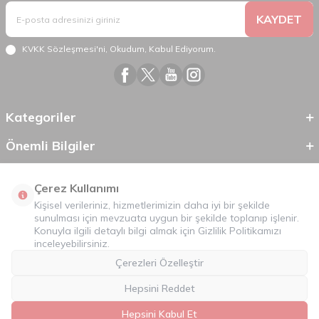
KAYDET
KVKK Sözleşmesi'ni
, Okudum, Kabul Ediyorum.
Kategoriler
Önemli Bilgiler
Hızlı Erişim
Çerez Kullanımı
Kişisel verileriniz, hizmetlerimizin daha iyi bir şekilde
sunulması için mevzuata uygun bir şekilde toplanıp işlenir.
Konuyla ilgili detaylı bilgi almak için
Gizlilik Politikamızı
inceleyebilirsiniz.
Çerezleri Özelleştir
Hepsini Reddet
©
2026
Tüm Hakkı Saklıdır.
Mobilcadde.com
Hepsini Kabul Et