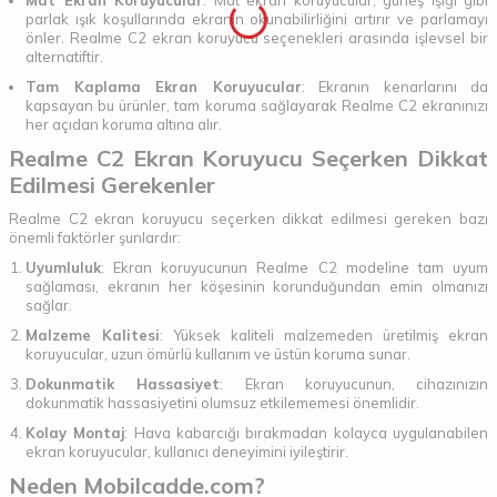
Mat Ekran Koruyucular
: Mat ekran koruyucular, güneş ışığı gibi
parlak ışık koşullarında ekranın okunabilirliğini artırır ve parlamayı
önler. Realme C2 ekran koruyucu seçenekleri arasında işlevsel bir
alternatiftir.
Tam Kaplama Ekran Koruyucular
: Ekranın kenarlarını da
kapsayan bu ürünler, tam koruma sağlayarak Realme C2 ekranınızı
her açıdan koruma altına alır.
Realme C2 Ekran Koruyucu Seçerken Dikkat
Edilmesi Gerekenler
Realme C2 ekran koruyucu seçerken dikkat edilmesi gereken bazı
önemli faktörler şunlardır:
Uyumluluk
: Ekran koruyucunun Realme C2 modeline tam uyum
sağlaması, ekranın her köşesinin korunduğundan emin olmanızı
sağlar.
Malzeme Kalitesi
: Yüksek kaliteli malzemeden üretilmiş ekran
koruyucular, uzun ömürlü kullanım ve üstün koruma sunar.
Dokunmatik Hassasiyet
: Ekran koruyucunun, cihazınızın
dokunmatik hassasiyetini olumsuz etkilememesi önemlidir.
Kolay Montaj
: Hava kabarcığı bırakmadan kolayca uygulanabilen
ekran koruyucular, kullanıcı deneyimini iyileştirir.
Neden Mobilcadde.com?