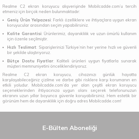
Realme C2 ekran koruyucu alışverişinde Mobilcadde.com’u tercih
etmeniz için birçok neden bulunmaktadır:
Geniş Ürün Yelpazesi
: Farklı özelliklere ve ihtiyaçlara uygun ekran
koruyucular arasından seçim yapabilirsiniz.
Kalite Garantisi
: Ürünlerimiz, dayanıklılık ve uzun ömürlü kullanım
için özenle seçilmiştir.
Hızlı Teslimat
: Siparişlerinizi Türkiye’nin her yerine hızlı ve güvenli
bir şekilde ulaştırıyoruz.
Bütçe Dostu Fiyatlar
: Kaliteli ürünleri uygun fiyatlarla sunarak
müşteri memnuniyetini önceliklendiriyoruz.
Realme C2 ekran koruyucu, cihazınızı günlük hayatta
karşılaşabileceğiniz çizilme ve darbe gibi risklere karşı korumanın en
etkili yoludur. Mobilcadde.com’da yer alan çeşitli ekran koruyucu
seçeneklerinden ihtiyacınıza uygun olanı seçerek telefonunuzun
ekranını uzun yıllar boyunca güvenle koruyabilirsiniz. Hem estetik bir
görünüm hem de dayanıklılık için doğru adres Mobilcadde.com!
E-Bülten Aboneliği