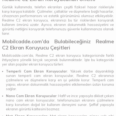
Günlük kullanımda, telefon ekranları çeşitli fiziksel hasar riskleriyle
karşı karşıya kalabilir. Çizilmeler, çatlaklar ve düşmelere bağlı hasarlar,
cihazınızın performansını ve estetik görünümünü olumsuz etkileyebilir.
Realme C2 ekran koruyucu, ekranınızı bu tür risklerden koruyarak
kullanım ömrünü uzatır. Ayrıca, ekranın dokunmatik hassasiyetini ve
görüntü netliğini koruyarak telefonunuzu güvenle kullanmanıza olanak
tanır.
Mobilcadde.com’da Bulabileceğiniz Realme
C2 Ekran Koruyucu Çeşitleri
Mobilcadde.com’da, Realme C2 ekran koruyucu kategorisinde farklı
ihtiyaçlara yönelik birçok seçenek bulunmaktadır. İşte bu kategoride
yer alan popüler ekran koruyucu türleri:
Temperli Cam Ekran Koruyucular
: Yüksek darbe dayanıklılığı
sunan temperli cam ekran koruyucular, Realme C2 ekranınızı
çizilmelere ve düşmelere karşı en iyi şekilde korur. Temperli cam
yapısı, ekranın dokunmatik hassasiyetini etkilemeden üstün koruma
sağlar.
Nano Cam Ekran Koruyucular
: Hafif ve ince yapısıyla dikkat çeken
nano cam ekran koruyucular, telefonunuzun ekranını çizilmelere
karşı korurken doğal bir kullanım deneyimi sunar. Şeffaf yapısıyla
ekranın görüntü kalitesini bozmaz.