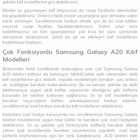
şekilde kılıf modellerine göz atabilirsiniz.
Elbette su geçirmeyen kılıf ihtiyacınızı da cazip fiyatlarla sitemizden
karşılayabilirsiniz. Onlarca farklı model seçeneğine göz atmadan sakın
karar vermeyin. Sevdiklerinize hediye etmek için de bu özel kılıfları
seçerek cazip fiyattan faydalanabilirsiniz. Sizleri uzun süre
bekletmiyoruz ve tüm siparişlerinizi çok kısa bir süre içerisinde
adresinize ulaştırıyoruz. Şimdi bu şık ve etkileyici kılıf modellerini
keşfetmeye başlayın.
Çok Fonksiyonlu Samsung Galaxy A20 Kılıf
Modelleri
Birbirinden farklı özelliklerde bulacağınız pek çok Samsung Galaxy
A20 telefon kılıfımız da bulunuyor. MobilCadde web sitemizden akıllı
kılıf modellerine göz atabilir, kapaklı modelleriyle beraber, şarj ünitesi
vb. özelliğiyle beraber kullanabilirsiniz. Bu ve benzer şekilde de akıllı
telefonunuza uygun akıllı kılıflar sayesinde dilediğiniz gibi kılıflarla
korunaklı bir telefon kullanımı sağlarsınız. En iyi kılıf modelleriyle
beraber seçeceğiniz kılıfları, arkadaşlarınıza hediye edebilir,
sevdiklerinize özel hediye olarak bu kılıf modellerini alabilirsiniz.
Kadınlara özel hediye konusunda ise sevdiklerinize Samsung Galaxy
telefon modellerine uygun taşlı kılıflar ile beraber çok özel hediyeler
alabilirsiniz. En iyi şekilde çok fonksiyonlu kılıflarla beraber dikkat
çeken taşlı modelleriyle beraber seçimlerinizi yapabilir, özel taşlı
kılıflarla telefonlarınıza ayrı bir renk katabilirsiniz. A20 telefon kılıfı