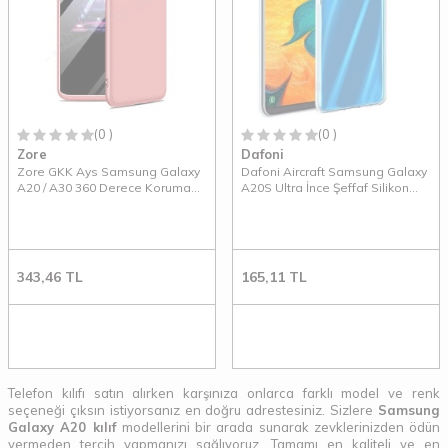
(0 )
(0 )
Zore
Dafoni
Zore GKK Ays Samsung Galaxy
Dafoni Aircraft Samsung Galaxy
A20 / A30 360 Derece Koruma
A20S Ultra İnce Şeffaf Silikon
Rose Gold Rubber Kılıf
Kılıf
343,46
TL
165,11
TL
Telefon kılıfı satın alırken karşınıza onlarca farklı model ve renk
seçeneği çıksın istiyorsanız en doğru adrestesiniz. Sizlere
Samsung
Galaxy A20 kılıf
modellerini bir arada sunarak zevklerinizden ödün
vermeden tercih yapmanızı sağlıyoruz. Tamamı en kaliteli ve en