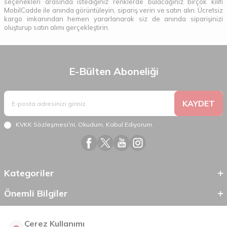
seçenekleri arasında istediğiniz renklerde bulacağınız birçok kılıfı
MobilCadde ile anında görüntüleyin, sipariş verin ve satın alın. Ücretsiz
kargo imkanından hemen yararlanarak siz de anında siparişinizi
oluşturup satın alımı gerçekleştirin.
E-Bülten Aboneliği
KAYDET
KVKK Sözleşmesi'ni
, Okudum, Kabul Ediyorum.
Kategoriler
Önemli Bilgiler
Hızlı Erişim
Çerez Kullanımı