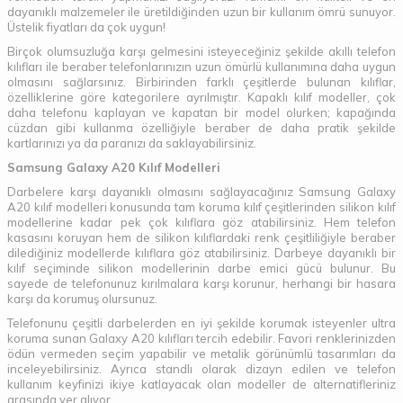
dayanıklı malzemeler ile üretildiğinden uzun bir kullanım ömrü sunuyor.
Üstelik fiyatları da çok uygun!
Birçok olumsuzluğa karşı gelmesini isteyeceğiniz şekilde akıllı telefon
kılıfları ile beraber telefonlarınızın uzun ömürlü kullanımına daha uygun
olmasını sağlarsınız. Birbirinden farklı çeşitlerde bulunan kılıflar,
özelliklerine göre kategorilere ayrılmıştır. Kapaklı kılıf modeller, çok
daha telefonu kaplayan ve kapatan bir model olurken; kapağında
cüzdan gibi kullanma özelliğiyle beraber de daha pratik şekilde
kartlarınızı ya da paranızı da saklayabilirsiniz.
Samsung Galaxy A20 Kılıf Modelleri
Darbelere karşı dayanıklı olmasını sağlayacağınız Samsung Galaxy
A20 kılıf modelleri konusunda tam koruma kılıf çeşitlerinden silikon kılıf
modellerine kadar pek çok kılıflara göz atabilirsiniz. Hem telefon
kasasını koruyan hem de silikon kılıflardaki renk çeşitliliğiyle beraber
dilediğiniz modellerde kılıflara göz atabilirsiniz. Darbeye dayanıklı bir
kılıf seçiminde silikon modellerinin darbe emici gücü bulunur. Bu
sayede de telefonunuz kırılmalara karşı korunur, herhangi bir hasara
karşı da korumuş olursunuz.
Telefonunu çeşitli darbelerden en iyi şekilde korumak isteyenler ultra
koruma sunan Galaxy A20 kılıfları tercih edebilir. Favori renklerinizden
ödün vermeden seçim yapabilir ve metalik görünümlü tasarımları da
inceleyebilirsiniz. Ayrıca standlı olarak dizayn edilen ve telefon
kullanım keyfinizi ikiye katlayacak olan modeller de alternatifleriniz
arasında yer alıyor.