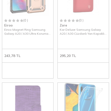
(0 )
(0 )
Eiroo
Zore
Eiroo Magnet Ring Samsung
Kar Deluxe Samsung Galaxy
Galaxy A20 / A30 Ultra Koruma
A20 / A30 Cüzdanlı Yan Kapaklı
Gold Kılıf
Kırmızı Deri Kılıf
243,78
TL
295,20
TL