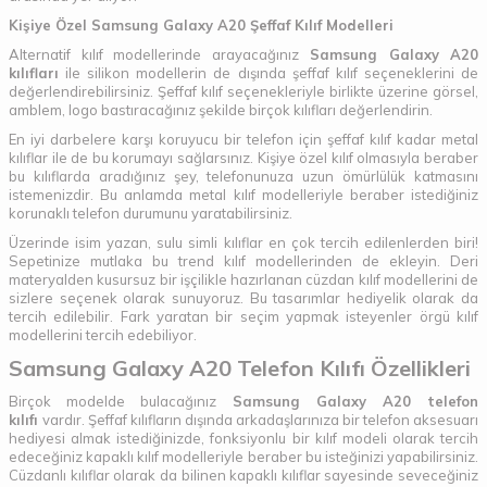
Kişiye Özel Samsung Galaxy A20 Şeffaf Kılıf Modelleri
Alternatif kılıf modellerinde arayacağınız
Samsung Galaxy A20
kılıfları
ile silikon modellerin de dışında şeffaf kılıf seçeneklerini de
değerlendirebilirsiniz. Şeffaf kılıf seçenekleriyle birlikte üzerine görsel,
amblem, logo bastıracağınız şekilde birçok kılıfları değerlendirin.
En iyi darbelere karşı koruyucu bir telefon için şeffaf kılıf kadar metal
kılıflar ile de bu korumayı sağlarsınız. Kişiye özel kılıf olmasıyla beraber
bu kılıflarda aradığınız şey, telefonunuza uzun ömürlülük katmasını
istemenizdir. Bu anlamda metal kılıf modelleriyle beraber istediğiniz
korunaklı telefon durumunu yaratabilirsiniz.
Üzerinde isim yazan, sulu simli kılıflar en çok tercih edilenlerden biri!
Sepetinize mutlaka bu trend kılıf modellerinden de ekleyin. Deri
materyalden kusursuz bir işçilikle hazırlanan cüzdan kılıf modellerini de
sizlere seçenek olarak sunuyoruz. Bu tasarımlar hediyelik olarak da
tercih edilebilir. Fark yaratan bir seçim yapmak isteyenler örgü kılıf
modellerini tercih edebiliyor.
Samsung Galaxy A20 Telefon Kılıfı Özellikleri
Birçok modelde bulacağınız
Samsung Galaxy A20 telefon
kılıfı
vardır. Şeffaf kılıfların dışında arkadaşlarınıza bir telefon aksesuarı
hediyesi almak istediğinizde, fonksiyonlu bir kılıf modeli olarak tercih
edeceğiniz kapaklı kılıf modelleriyle beraber bu isteğinizi yapabilirsiniz.
Cüzdanlı kılıflar olarak da bilinen kapaklı kılıflar sayesinde seveceğiniz