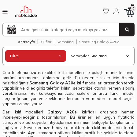
0
Anasayfa
Kılıflar
Samsung
Samsung Galaxy A20e
Filtre
Cep telefonunuzu en kaliteli kılıf modelleri ile buluşturmanız kullanım
ömrünü uzatmanız anlamına gelir. Bu nedenle sizler için özenle
hazırladığımız
Samsung Galaxy A20e kılıf
modelleri arasından tercih
yapabilir ve dilediğiniz telefon kılıfını sepetinize atarak hemen sipariş
verebilirsiniz. Bu koleksiyonumuzda sizlere onlarca farklı model
seçeneği sunuyor ve zevklerinizden ödün vermeden model seçimi
yapmanızı sağlıyoruz.
Deri kılıf modelleri
Galaxy A20e kılıfları
arasında hemen
inceleyebileceğiniz tasarımlardır. Bu ürünleri en uygun fiyatlarla
sunuyor ve bu sayede ihtiyaçlarınızı minimum bütçeyle karşılamanızı
sağlıyoruz. Sevdiklerinize hediye olaraktan deri kılıf modellerini tercih
edebilirsiniz. Aynı zamanda silikon kılıflar pratik bir şekilde telefona