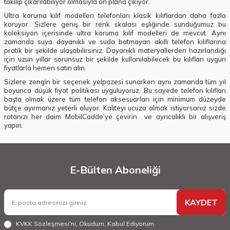
takılıp çıkarılabiliyor olmasıyla ön plana çıkıyor.
Ultra koruma kılıf modelleri telefonları klasik kılıflardan daha fazla
koruyor. Sizlere geniş bir renk skalası eşliğinde sunduğumuz bu
koleksiyon içerisinde ultra koruma kılıf modelleri de mevcut. Aynı
zamanda suya dayanıklı ve suda batmayan akıllı telefon kılıflarına
pratik bir şekilde ulaşabilirsiniz. Dayanıklı materyallerden hazırlandığı
için uzun yıllar sorunsuz bir şekilde kullanılabilecek bu kılıfları uygun
fiyatlarla hemen satın alın.
Sizlere zengin bir seçenek yelpazesi sunarken aynı zamanda tüm yıl
boyunca düşük fiyat politikası uyguluyoruz. Bu sayede telefon kılıfları
başta olmak üzere tüm telefon aksesuarları için minimum düzeyde
bütçe ayırmanız yeterli oluyor. Kaliteyi ucuza almak istiyorsanız sizde
rotanızı her daim MobilCadde’ye çevirin ve ayrıcalıklı bir alışveriş
yapın.
E-Bülten Aboneliği
KAYDET
KVKK Sözleşmesi'ni
, Okudum, Kabul Ediyorum.