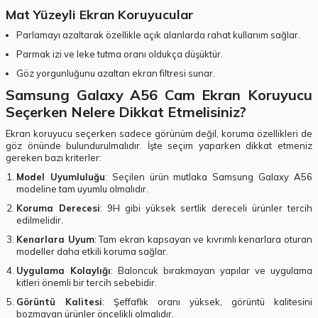
Mat Yüzeyli Ekran Koruyucular
Parlamayı azaltarak özellikle açık alanlarda rahat kullanım sağlar.
Parmak izi ve leke tutma oranı oldukça düşüktür.
Göz yorgunluğunu azaltan ekran filtresi sunar.
Samsung Galaxy A56 Cam Ekran Koruyucu
Seçerken Nelere Dikkat Etmelisiniz?
Ekran koruyucu seçerken sadece görünüm değil, koruma özellikleri de
göz önünde bulundurulmalıdır. İşte seçim yaparken dikkat etmeniz
gereken bazı kriterler:
Model Uyumluluğu
: Seçilen ürün mutlaka Samsung Galaxy A56
modeline tam uyumlu olmalıdır.
Koruma Derecesi
: 9H gibi yüksek sertlik dereceli ürünler tercih
edilmelidir.
Kenarlara Uyum
: Tam ekran kapsayan ve kıvrımlı kenarlara oturan
modeller daha etkili koruma sağlar.
Uygulama Kolaylığı
: Baloncuk bırakmayan yapılar ve uygulama
kitleri önemli bir tercih sebebidir.
Görüntü Kalitesi
: Şeffaflık oranı yüksek, görüntü kalitesini
bozmayan ürünler öncelikli olmalıdır.