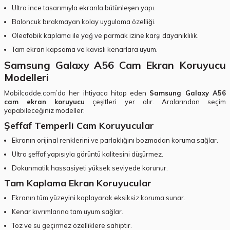
Ultra ince tasarımıyla ekranla bütünleşen yapı.
Baloncuk bırakmayan kolay uygulama özelliği.
Oleofobik kaplama ile yağ ve parmak izine karşı dayanıklılık.
Tam ekran kapsama ve kavisli kenarlara uyum.
Samsung Galaxy A56 Cam Ekran Koruyucu
Modelleri
Mobilcadde.com’da her ihtiyaca hitap eden
Samsung Galaxy A56
cam ekran koruyucu
çeşitleri yer alır. Aralarından seçim
yapabileceğiniz modeller:
Şeffaf Temperli Cam Koruyucular
Ekranın orijinal renklerini ve parlaklığını bozmadan koruma sağlar.
Ultra şeffaf yapısıyla görüntü kalitesini düşürmez.
Dokunmatik hassasiyeti yüksek seviyede korunur.
Tam Kaplama Ekran Koruyucular
Ekranın tüm yüzeyini kaplayarak eksiksiz koruma sunar.
Kenar kıvrımlarına tam uyum sağlar.
Toz ve su geçirmez özelliklere sahiptir.