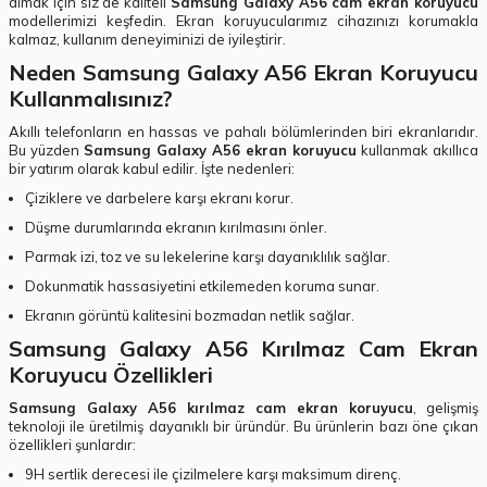
almak için siz de kaliteli
Samsung Galaxy A56 cam ekran koruyucu
modellerimizi keşfedin. Ekran koruyucularımız cihazınızı korumakla
kalmaz, kullanım deneyiminizi de iyileştirir.
Neden Samsung Galaxy A56 Ekran Koruyucu
Kullanmalısınız?
Akıllı telefonların en hassas ve pahalı bölümlerinden biri ekranlarıdır.
Bu yüzden
Samsung Galaxy A56 ekran koruyucu
kullanmak akıllıca
bir yatırım olarak kabul edilir. İşte nedenleri:
Çiziklere ve darbelere karşı ekranı korur.
Düşme durumlarında ekranın kırılmasını önler.
Parmak izi, toz ve su lekelerine karşı dayanıklılık sağlar.
Dokunmatik hassasiyetini etkilemeden koruma sunar.
Ekranın görüntü kalitesini bozmadan netlik sağlar.
Samsung Galaxy A56 Kırılmaz Cam Ekran
Koruyucu Özellikleri
Samsung Galaxy A56 kırılmaz cam ekran koruyucu
, gelişmiş
teknoloji ile üretilmiş dayanıklı bir üründür. Bu ürünlerin bazı öne çıkan
özellikleri şunlardır:
9H sertlik derecesi ile çizilmelere karşı maksimum direnç.