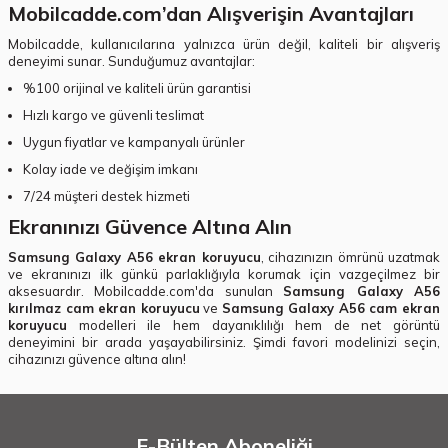
Mobilcadde.com’dan Alışverişin Avantajları
Mobilcadde, kullanıcılarına yalnızca ürün değil, kaliteli bir alışveriş
deneyimi sunar. Sunduğumuz avantajlar:
%100 orijinal ve kaliteli ürün garantisi
Hızlı kargo ve güvenli teslimat
Uygun fiyatlar ve kampanyalı ürünler
Kolay iade ve değişim imkanı
7/24 müşteri destek hizmeti
Ekranınızı Güvence Altına Alın
Samsung Galaxy A56 ekran koruyucu
, cihazınızın ömrünü uzatmak
ve ekranınızı ilk günkü parlaklığıyla korumak için vazgeçilmez bir
aksesuardır. Mobilcadde.com'da sunulan
Samsung Galaxy A56
kırılmaz cam ekran koruyucu
ve
Samsung Galaxy A56 cam ekran
koruyucu
modelleri ile hem dayanıklılığı hem de net görüntü
deneyimini bir arada yaşayabilirsiniz. Şimdi favori modelinizi seçin,
cihazınızı güvence altına alın!
E-Bülten Aboneliği