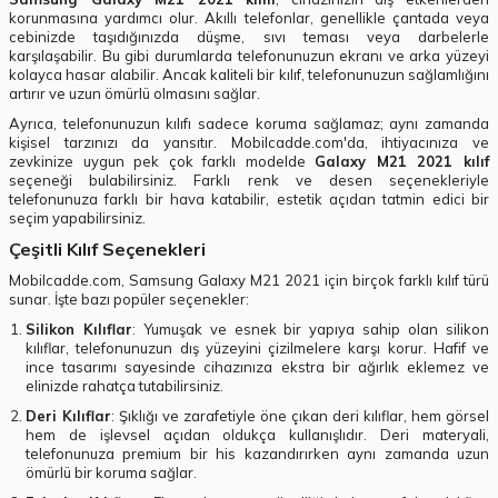
korunmasına yardımcı olur. Akıllı telefonlar, genellikle çantada veya
cebinizde taşıdığınızda düşme, sıvı teması veya darbelerle
karşılaşabilir. Bu gibi durumlarda telefonunuzun ekranı ve arka yüzeyi
kolayca hasar alabilir. Ancak kaliteli bir kılıf, telefonunuzun sağlamlığını
artırır ve uzun ömürlü olmasını sağlar.
Ayrıca, telefonunuzun kılıfı sadece koruma sağlamaz; aynı zamanda
kişisel tarzınızı da yansıtır. Mobilcadde.com'da, ihtiyacınıza ve
zevkinize uygun pek çok farklı modelde
Galaxy M21 2021 kılıf
seçeneği bulabilirsiniz. Farklı renk ve desen seçenekleriyle
telefonunuza farklı bir hava katabilir, estetik açıdan tatmin edici bir
seçim yapabilirsiniz.
Çeşitli Kılıf Seçenekleri
Mobilcadde.com, Samsung Galaxy M21 2021 için birçok farklı kılıf türü
sunar. İşte bazı popüler seçenekler:
Silikon Kılıflar
: Yumuşak ve esnek bir yapıya sahip olan silikon
kılıflar, telefonunuzun dış yüzeyini çizilmelere karşı korur. Hafif ve
ince tasarımı sayesinde cihazınıza ekstra bir ağırlık eklemez ve
elinizde rahatça tutabilirsiniz.
Deri Kılıflar
: Şıklığı ve zarafetiyle öne çıkan deri kılıflar, hem görsel
hem de işlevsel açıdan oldukça kullanışlıdır. Deri materyali,
telefonunuza premium bir his kazandırırken aynı zamanda uzun
ömürlü bir koruma sağlar.