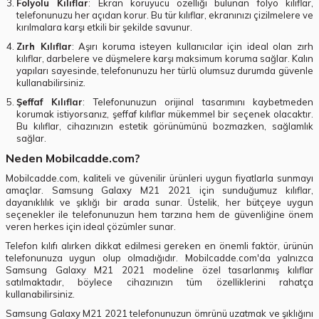
Folyolu Kılıflar
: Ekran koruyucu özelliği bulunan folyo kılıflar,
telefonunuzu her açıdan korur. Bu tür kılıflar, ekranınızı çizilmelere ve
kırılmalara karşı etkili bir şekilde savunur.
Zırh Kılıflar
: Aşırı koruma isteyen kullanıcılar için ideal olan zırh
kılıflar, darbelere ve düşmelere karşı maksimum koruma sağlar. Kalın
yapıları sayesinde, telefonunuzu her türlü olumsuz durumda güvenle
kullanabilirsiniz.
Şeffaf Kılıflar
: Telefonunuzun orijinal tasarımını kaybetmeden
korumak istiyorsanız, şeffaf kılıflar mükemmel bir seçenek olacaktır.
Bu kılıflar, cihazınızın estetik görünümünü bozmazken, sağlamlık
sağlar.
Neden Mobilcadde.com?
Mobilcadde.com, kaliteli ve güvenilir ürünleri uygun fiyatlarla sunmayı
amaçlar. Samsung Galaxy M21 2021 için sunduğumuz kılıflar,
dayanıklılık ve şıklığı bir arada sunar. Üstelik, her bütçeye uygun
seçenekler ile telefonunuzun hem tarzına hem de güvenliğine önem
veren herkes için ideal çözümler sunar.
Telefon kılıfı alırken dikkat edilmesi gereken en önemli faktör, ürünün
telefonunuza uygun olup olmadığıdır. Mobilcadde.com'da yalnızca
Samsung Galaxy M21 2021 modeline özel tasarlanmış kılıflar
satılmaktadır, böylece cihazınızın tüm özelliklerini rahatça
kullanabilirsiniz.
Samsung Galaxy M21 2021 telefonunuzun ömrünü uzatmak ve şıklığını