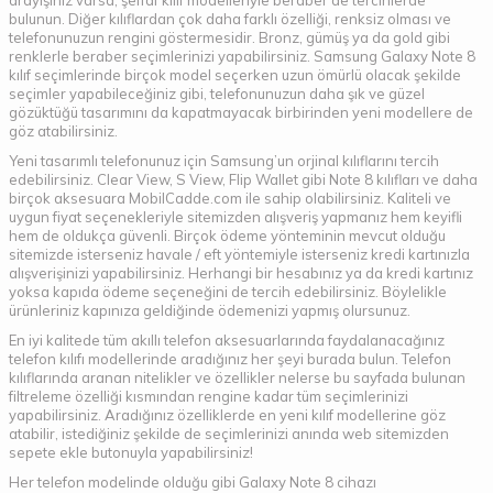
arayışınız varsa, şeffaf kılıf modelleriyle beraber de tercihlerde
bulunun. Diğer kılıflardan çok daha farklı özelliği, renksiz olması ve
telefonunuzun rengini göstermesidir. Bronz, gümüş ya da gold gibi
renklerle beraber seçimlerinizi yapabilirsiniz. Samsung Galaxy Note 8
kılıf seçimlerinde birçok model seçerken uzun ömürlü olacak şekilde
seçimler yapabileceğiniz gibi, telefonunuzun daha şık ve güzel
gözüktüğü tasarımını da kapatmayacak birbirinden yeni modellere de
göz atabilirsiniz.
Yeni tasarımlı telefonunuz için Samsung’un orjinal kılıflarını tercih
edebilirsiniz. Clear View, S View, Flip Wallet gibi Note 8 kılıfları ve daha
birçok aksesuara MobilCadde.com ile sahip olabilirsiniz. Kaliteli ve
uygun fiyat seçenekleriyle sitemizden alışveriş yapmanız hem keyifli
hem de oldukça güvenli. Birçok ödeme yönteminin mevcut olduğu
sitemizde isterseniz havale / eft yöntemiyle isterseniz kredi kartınızla
alışverişinizi yapabilirsiniz. Herhangi bir hesabınız ya da kredi kartınız
yoksa kapıda ödeme seçeneğini de tercih edebilirsiniz. Böylelikle
ürünleriniz kapınıza geldiğinde ödemenizi yapmış olursunuz.
En iyi kalitede tüm akıllı telefon aksesuarlarında faydalanacağınız
telefon kılıfı modellerinde aradığınız her şeyi burada bulun. Telefon
kılıflarında aranan nitelikler ve özellikler nelerse bu sayfada bulunan
filtreleme özelliği kısmından rengine kadar tüm seçimlerinizi
yapabilirsiniz. Aradığınız özelliklerde en yeni kılıf modellerine göz
atabilir, istediğiniz şekilde de seçimlerinizi anında web sitemizden
sepete ekle butonuyla yapabilirsiniz!
Her telefon modelinde olduğu gibi Galaxy Note 8 cihazı