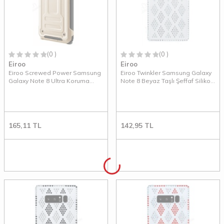
(0 )
(0 )
Eiroo
Eiroo
Eiroo Screwed Power Samsung
Eiroo Twinkler Samsung Galaxy
Galaxy Note 8 Ultra Koruma
Note 8 Beyaz Taşlı Şeffaf Silikon
Gold Kılıf
Kılıf
165,11
TL
142,95
TL