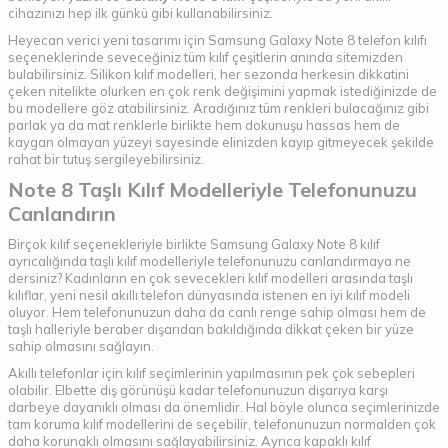
cihazınızı hep ilk günkü gibi kullanabilirsiniz.
Heyecan verici yeni tasarımı için Samsung Galaxy Note 8 telefon kılıfı
seçeneklerinde seveceğiniz tüm kılıf çeşitlerin anında sitemizden
bulabilirsiniz. Silikon kılıf modelleri, her sezonda herkesin dikkatini
çeken nitelikte olurken en çok renk değişimini yapmak istediğinizde de
bu modellere göz atabilirsiniz. Aradığınız tüm renkleri bulacağınız gibi
parlak ya da mat renklerle birlikte hem dokunuşu hassas hem de
kaygan olmayan yüzeyi sayesinde elinizden kayıp gitmeyecek şekilde
rahat bir tutuş sergileyebilirsiniz.
Note 8 Taşlı Kılıf Modelleriyle Telefonunuzu
Canlandırın
Birçok kılıf seçenekleriyle birlikte Samsung Galaxy Note 8 kılıf
ayrıcalığında taşlı kılıf modelleriyle telefonunuzu canlandırmaya ne
dersiniz? Kadınların en çok sevecekleri kılıf modelleri arasında taşlı
kılıflar, yeni nesil akıllı telefon dünyasında istenen en iyi kılıf modeli
oluyor. Hem telefonunuzun daha da canlı renge sahip olması hem de
taşlı halleriyle beraber dışarıdan bakıldığında dikkat çeken bir yüze
sahip olmasını sağlayın.
Akıllı telefonlar için kılıf seçimlerinin yapılmasının pek çok sebepleri
olabilir. Elbette dış görünüşü kadar telefonunuzun dışarıya karşı
darbeye dayanıklı olması da önemlidir. Hal böyle olunca seçimlerinizde
tam koruma kılıf modellerini de seçebilir, telefonunuzun normalden çok
daha korunaklı olmasını sağlayabilirsiniz. Ayrıca kapaklı kılıf