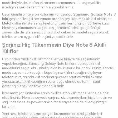
modelleriyle de telefon ekranının korunmasını da sağlayabilir,
istediğiniz şekilde tercihlerinizi yapabilirsiniz.
Uzun ömürlü bir telefon kullanımı konusunda
Samsung Galaxy Note 8
kılıf ç
eşitleri ile ilgili her zaman aranan şey, korumalı bir kılıf olmasıdır.
Metal kılıflar ile isterseniz telefonunuzun herhangi bir darbeye karşı
hiçbir şey olmamasını sağlar, dış görünümündeki şık görünüşü
sayesinde de isterseniz daha dikkat çeken bir model seçimi olarak
telefonunuza uygun kılıf seçimi yapabilirsiniz.
Şarjınız Hiç Tükenmesin Diye Note 8 Akıllı
Kılıflar
Birbirinden farklı akıllı kılıf modelleriyle birlikte de seçimlerinizi
yapabileceğiniz Samsung Galaxy Note kılıflarında kapaklı kılıf
modellerini seçip, akıllı niteliği olan bu kılıflarla kullanabilirsiniz. Kapaklı
modu sayesinde kapağını kapattığınız kılıfın kapağını algılayan
telefonunuz, anında kilit moduna geçerek saat ve tarihi ekrana
yansıtacaktır. Kılıf kapağının bulunduğu alanda da tarih – saat
göreceğiniz şekilde faydalanabilirsiniz.
İsterseniz şarj ünitesine sahip akıllı telefon kılıfı modellerine de göz
atabilirsiniz. Hem bu sayede şarjınız, siz dışarıdayken hiç bitmesin ve
şarj ünitesinde ek powerbank olması sayesinde de dilediğiniz gibi
kullanın.
Yeni nesil telefonunuzun rengini bozmadan en özel şekilde kılıf