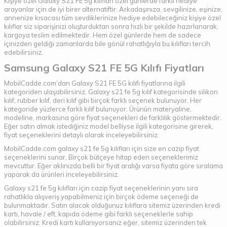
Kişiye özel Galaxy S21 FE 5g kılıfları özel günlerde farklı hediye
arayanlar için de iyi birer alternatiftir. Arkadaşınıza, sevgilinize, eşinize,
annenize kısacası tüm sevdiklerinize hediye edebileceğiniz kişiye özel
kılıflar siz siparişinizi oluşturduktan sonra hızlı bir şekilde hazırlanarak,
kargoya teslim edilmektedir. Hem özel günlerde hem de sadece
içinizden geldiği zamanlarda bile gönül rahatlığıyla bu kılıfları tercih
edebilirsiniz.
Samsung Galaxy S21 FE 5G Kılıfı Fiyatları
MobilCadde.com’dan Galaxy S21 FE 5G kılıfı fiyatlarına ilgili
kategoriden ulaşabilirsiniz. Galaxy s21 fe 5g kılıf kategorisinde silikon
kılıf, rubber kılıf, deri kılıf gibi birçok farklı seçenek bulunuyor. Her
kategoride yüzlerce farklı kılıf bulunuyor. Ürünün materyaline,
modeline, markasına göre fiyat seçenekleri de farklılık göstermektedir.
Eğer satın almak istediğiniz model belliyse ilgili kategorisine girerek,
fiyat seçeneklerini detaylı olarak inceleyebilirsiniz.
MobilCadde.com galaxy s21 fe 5g kılıfları için size en cazip fiyat
seçeneklerini sunar. Birçok bütçeye hitap eden seçeneklerimiz
mevcuttur. Eğer aklınızda belli bir fiyat aralığı varsa fiyata göre sıralama
yaparak da ürünleri inceleyebilirsiniz.
Galaxy s21 fe 5g kılıfları için cazip fiyat seçeneklerinin yanı sıra
rahatlıkla alışveriş yapabilmeniz için birçok ödeme seçeneği de
bulunmaktadır. Satın alacak olduğunuz kılıflara sitemiz üzerinden kredi
kartı, havale / eft, kapıda ödeme gibi farklı seçeneklerle sahip
olabilirsiniz. Kredi kartı kullanıyorsanız eğer, sitemiz üzerinden tek