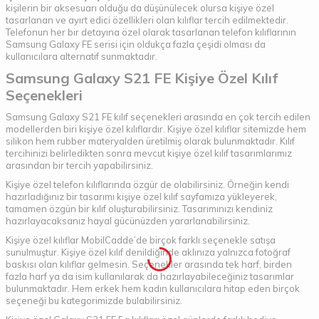
kişilerin bir aksesuarı olduğu da düşünülecek olursa kişiye özel
tasarlanan ve ayırt edici özellikleri olan kılıflar tercih edilmektedir.
Telefonun her bir detayına özel olarak tasarlanan telefon kılıflarının
Samsung Galaxy FE serisi için oldukça fazla çeşidi olması da
kullanıcılara alternatif sunmaktadır.
Samsung Galaxy S21 FE Kişiye Özel Kılıf
Seçenekleri
Samsung Galaxy S21 FE kılıf seçenekleri arasında en çok tercih edilen
modellerden biri kişiye özel kılıflardır. Kişiye özel kılıflar sitemizde hem
silikon hem rubber materyalden üretilmiş olarak bulunmaktadır. Kılıf
tercihinizi belirledikten sonra mevcut kişiye özel kılıf tasarımlarımız
arasından bir tercih yapabilirsiniz.
Kişiye özel telefon kılıflarında özgür de olabilirsiniz. Örneğin kendi
hazırladığınız bir tasarımı kişiye özel kılıf sayfamıza yükleyerek,
tamamen özgün bir kılıf oluşturabilirsiniz. Tasarımınızı kendiniz
hazırlayacaksanız hayal gücünüzden yararlanabilirsiniz.
Kişiye özel kılıflar MobilCadde’de birçok farklı seçenekle satışa
sunulmuştur. Kişiye özel kılıf denildiğinde aklınıza yalnızca fotoğraf
baskısı olan kılıflar gelmesin. Seçenekler arasında tek harf, birden
fazla harf ya da isim kullanılarak da hazırlayabileceğiniz tasarımlar
bulunmaktadır. Hem erkek hem kadın kullanıcılara hitap eden birçok
seçeneği bu kategorimizde bulabilirsiniz.