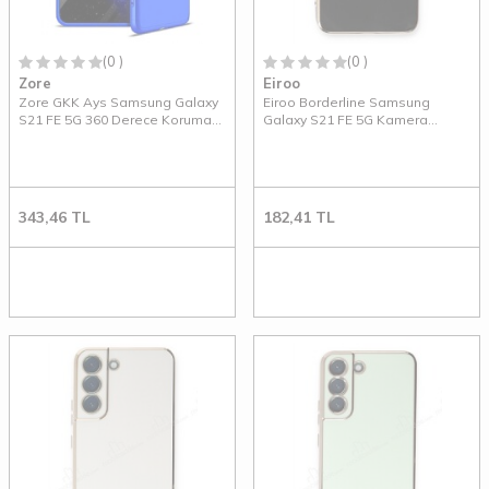
(0 )
(0 )
Zore
Eiroo
Zore GKK Ays Samsung Galaxy
Eiroo Borderline Samsung
S21 FE 5G 360 Derece Koruma
Galaxy S21 FE 5G Kamera
Mavi Rubber Kılıf
Korumalı Siyah Silikon Kılıf
343,46
TL
182,41
TL