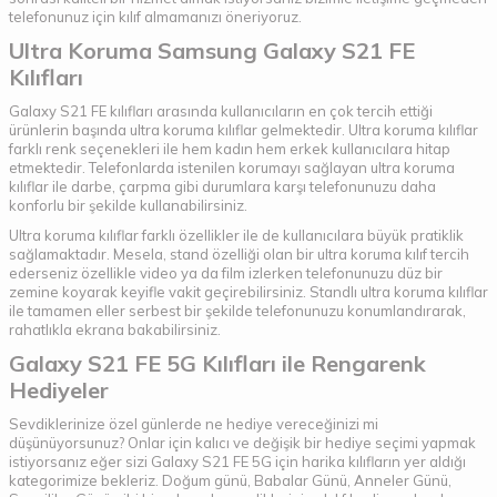
telefonunuz için kılıf almamanızı öneriyoruz.
Ultra Koruma Samsung Galaxy S21 FE
Kılıfları
Galaxy S21 FE kılıfları arasında kullanıcıların en çok tercih ettiği
ürünlerin başında ultra koruma kılıflar gelmektedir. Ultra koruma kılıflar
farklı renk seçenekleri ile hem kadın hem erkek kullanıcılara hitap
etmektedir. Telefonlarda istenilen korumayı sağlayan ultra koruma
kılıflar ile darbe, çarpma gibi durumlara karşı telefonunuzu daha
konforlu bir şekilde kullanabilirsiniz.
Ultra koruma kılıflar farklı özellikler ile de kullanıcılara büyük pratiklik
sağlamaktadır. Mesela, stand özelliği olan bir ultra koruma kılıf tercih
ederseniz özellikle video ya da film izlerken telefonunuzu düz bir
zemine koyarak keyifle vakit geçirebilirsiniz. Standlı ultra koruma kılıflar
ile tamamen eller serbest bir şekilde telefonunuzu konumlandırarak,
rahatlıkla ekrana bakabilirsiniz.
Galaxy S21 FE 5G Kılıfları ile Rengarenk
Hediyeler
Sevdiklerinize özel günlerde ne hediye vereceğinizi mi
düşünüyorsunuz? Onlar için kalıcı ve değişik bir hediye seçimi yapmak
istiyorsanız eğer sizi Galaxy S21 FE 5G için harika kılıfların yer aldığı
kategorimize bekleriz. Doğum günü, Babalar Günü, Anneler Günü,