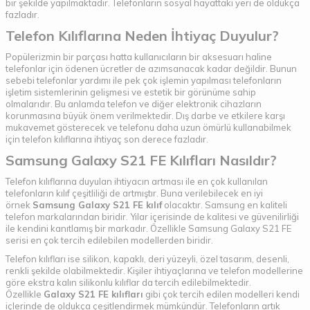
bir şekilde yapılmaktadır. Telefonların sosyal hayattaki yeri de oldukça
fazladır.
Telefon Kılıflarına Neden İhtiyaç Duyulur?
Popülerizmin bir parçası hatta kullanıcıların bir aksesuarı haline
telefonlar için ödenen ücretler de azımsanacak kadar değildir. Bunun
sebebi telefonlar yardımı ile pek çok işlemin yapılması telefonların
işletim sistemlerinin gelişmesi ve estetik bir görünüme sahip
olmalarıdır. Bu anlamda telefon ve diğer elektronik cihazların
korunmasına büyük önem verilmektedir. Dış darbe ve etkilere karşı
mukavemet gösterecek ve telefonu daha uzun ömürlü kullanabilmek
için telefon kılıflarına ihtiyaç son derece fazladır.
Samsung Galaxy S21 FE Kılıfları Nasıldır?
Telefon kılıflarına duyulan ihtiyacın artması ile en çok kullanılan
telefonların kılıf çeşitliliği de artmıştır. Buna verilebilecek en iyi
örnek
Samsung Galaxy S21 FE kılıf
olacaktır. Samsung en kaliteli
telefon markalarından biridir. Yılar içerisinde de kalitesi ve güvenilirliği
ile kendini kanıtlamış bir markadır. Özellikle Samsung Galaxy S21 FE
serisi en çok tercih edilebilen modellerden biridir.
Telefon kılıfları ise silikon, kapaklı, deri yüzeyli, özel tasarım, desenli,
renkli şekilde olabilmektedir. Kişiler ihtiyaçlarına ve telefon modellerine
göre ekstra kalın silikonlu kılıflar da tercih edilebilmektedir.
Özellikle
Galaxy S21 FE kılıfları
gibi çok tercih edilen modelleri kendi
içlerinde de oldukça çeşitlendirmek mümkündür. Telefonların artık