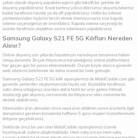
çekim olarak alışveriş yapabileceğiniz gibi taksitli bir şekilde de
alışveriş yapabilirsiniz. Kredi kartınız yoksa dilerseniz alışveriş tutarınız
kadar tarafınıza havale ya da eft yapabilirsiniz. Hatta bu ödeme
yöntemlerinden hiçbirini tercih etmek istemiyorsanız size kapıda
ödeme seçeneğimizi de önerebiliriz. Kapıda ödeme seçeneği ile
ürünler tarafınıza ulaştıktan sonra ödemesini yapabilirsiniz.
Samsung Galaxy S21 FE 5G Kılıfları Nereden
Alınır?
Online alışveriş son yıllarda hayatımızın neredeyse tamamına hakim
olmuş durumda. Birçok ihtiyacımızı karşıladığımız online platformlara
her geçen gün bir yenisi eklenmektedir. Durum böyle olunca güvenilir
web sitelerini belirlemek de daha önemli bir hale gelmiştir.
Samsung Galaxy S21 FE 5G kılıfı siparişlerinizi de MobilCadde.com gibi
güvenilir yerlerden oluşturmanızda fayda var. Böylelikle tarafınıza,
satın almış olduğunuz üründen daha farklı bir ürün gelme ihtimali
azalacağı gibi alışveriş sonrasında da ihtiyacınız olan zamanlarda
destek alabilirsiniz.
Sitemizden ürün almadan önce veya ürün aldıktan sonra ürünlerle ilgili
danışmanız gereken konularda haftanın 5 günü müşteri hizmetlerimizle
iletişime geçebilirsiniz.
Sektörde öncü bir yeri olan MobilCadde siparişlerinizi özenle
hazırlayarak sizlere ulaştırmaktadır. Hem satış öncesi hem satış
sonrası kaliteli bir hizmet almak istiyorsanız bizimle iletişime geçmeden