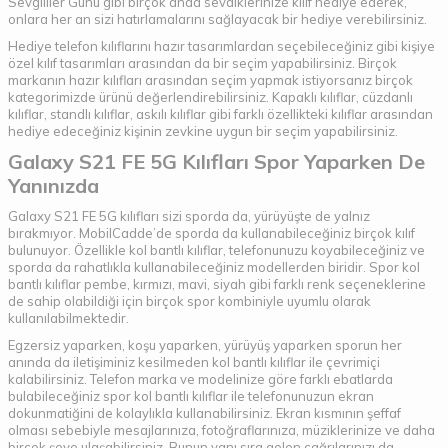
Sevgililer Günü gibi birçok anda sevdiklerinize kılıf hediye ederek,
onlara her an sizi hatırlamalarını sağlayacak bir hediye verebilirsiniz.
Hediye telefon kılıflarını hazır tasarımlardan seçebileceğiniz gibi kişiye
özel kılıf tasarımları arasından da bir seçim yapabilirsiniz. Birçok
markanın hazır kılıfları arasından seçim yapmak istiyorsanız birçok
kategorimizde ürünü değerlendirebilirsiniz. Kapaklı kılıflar, cüzdanlı
kılıflar, standlı kılıflar, askılı kılıflar gibi farklı özellikteki kılıflar arasından
hediye edeceğiniz kişinin zevkine uygun bir seçim yapabilirsiniz.
Galaxy S21 FE 5G Kılıfları Spor Yaparken De
Yanınızda
Galaxy S21 FE 5G kılıfları sizi sporda da, yürüyüşte de yalnız
bırakmıyor. MobilCadde’de sporda da kullanabileceğiniz birçok kılıf
bulunuyor. Özellikle kol bantlı kılıflar, telefonunuzu koyabileceğiniz ve
sporda da rahatlıkla kullanabileceğiniz modellerden biridir. Spor kol
bantlı kılıflar pembe, kırmızı, mavi, siyah gibi farklı renk seçeneklerine
de sahip olabildiği için birçok spor kombiniyle uyumlu olarak
kullanılabilmektedir.
Egzersiz yaparken, koşu yaparken, yürüyüş yaparken sporun her
anında da iletişiminiz kesilmeden kol bantlı kılıflar ile çevrimiçi
kalabilirsiniz. Telefon marka ve modelinize göre farklı ebatlarda
bulabileceğiniz spor kol bantlı kılıflar ile telefonunuzun ekran
dokunmatiğini de kolaylıkla kullanabilirsiniz. Ekran kısmının şeffaf
olması sebebiyle mesajlarınıza, fotoğraflarınıza, müziklerinize ve daha
birçok şeye ulaşabilirsiniz. Bunun yanı sıra gelen çağrılarınızı da