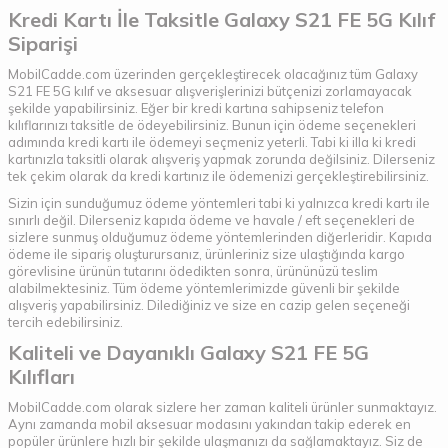
Kredi Kartı İle Taksitle Galaxy S21 FE 5G Kılıf
Siparişi
MobilCadde.com üzerinden gerçekleştirecek olacağınız tüm Galaxy
S21 FE 5G kılıf ve aksesuar alışverişlerinizi bütçenizi zorlamayacak
şekilde yapabilirsiniz. Eğer bir kredi kartına sahipseniz telefon
kılıflarınızı taksitle de ödeyebilirsiniz. Bunun için ödeme seçenekleri
adımında kredi kartı ile ödemeyi seçmeniz yeterli. Tabi ki illa ki kredi
kartınızla taksitli olarak alışveriş yapmak zorunda değilsiniz. Dilerseniz
tek çekim olarak da kredi kartınız ile ödemenizi gerçekleştirebilirsiniz.
Sizin için sunduğumuz ödeme yöntemleri tabi ki yalnızca kredi kartı ile
sınırlı değil. Dilerseniz kapıda ödeme ve havale / eft seçenekleri de
sizlere sunmuş olduğumuz ödeme yöntemlerinden diğerleridir. Kapıda
ödeme ile sipariş oluşturursanız, ürünleriniz size ulaştığında kargo
görevlisine ürünün tutarını ödedikten sonra, ürününüzü teslim
alabilmektesiniz. Tüm ödeme yöntemlerimizde güvenli bir şekilde
alışveriş yapabilirsiniz. Dilediğiniz ve size en cazip gelen seçeneği
tercih edebilirsiniz.
Kaliteli ve Dayanıklı Galaxy S21 FE 5G
Kılıfları
MobilCadde.com olarak sizlere her zaman kaliteli ürünler sunmaktayız.
Aynı zamanda mobil aksesuar modasını yakından takip ederek en
popüler ürünlere hızlı bir şekilde ulaşmanızı da sağlamaktayız. Siz de