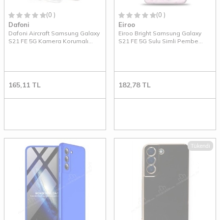
(0 )
(0 )
Dafoni
Eiroo
Dafoni Aircraft Samsung Galaxy
Eiroo Bright Samsung Galaxy
S21 FE 5G Kamera Korumalı
S21 FE 5G Sulu Simli Pembe
Şeffaf Silikon Kılıf
Silikon Kılıf
165,11
TL
182,78
TL
Tükendi