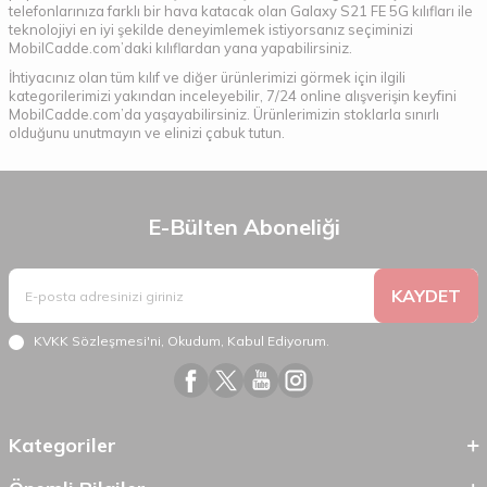
telefonlarınıza farklı bir hava katacak olan Galaxy S21 FE 5G kılıfları ile
teknolojiyi en iyi şekilde deneyimlemek istiyorsanız seçiminizi
MobilCadde.com’daki kılıflardan yana yapabilirsiniz.
İhtiyacınız olan tüm kılıf ve diğer ürünlerimizi görmek için ilgili
kategorilerimizi yakından inceleyebilir, 7/24 online alışverişin keyfini
MobilCadde.com’da yaşayabilirsiniz. Ürünlerimizin stoklarla sınırlı
olduğunu unutmayın ve elinizi çabuk tutun.
E-Bülten Aboneliği
KAYDET
KVKK Sözleşmesi'ni
, Okudum, Kabul Ediyorum.
Kategoriler