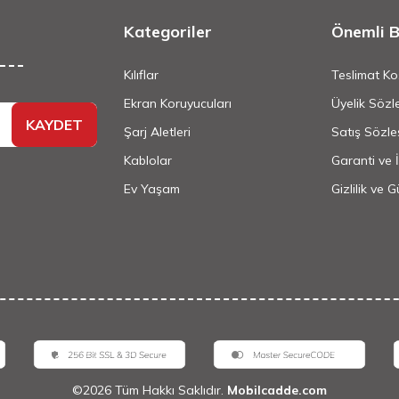
Kategoriler
Önemli Bi
Kılıflar
Teslimat Koş
Ekran Koruyucuları
Üyelik Sözl
KAYDET
Şarj Aletleri
Satış Sözle
Kablolar
Garanti ve 
Ev Yaşam
Gizlilik ve 
©
2026
Tüm Hakkı Saklıdır.
Mobilcadde.com