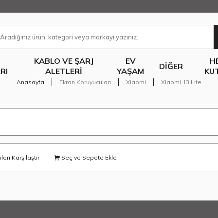
KABLO VE ŞARJ
EV
H
DIĞER
RI
ALETLERI
YAŞAM
KU
Anasayfa
Ekran Koruyucuları
Xiaomi
Xiaomi 13 Lite
eri Karşılaştır
Seç ve Sepete Ekle