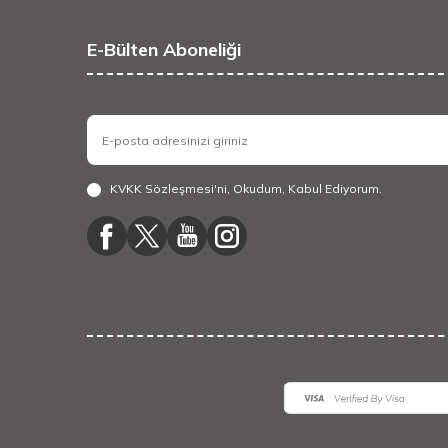
E-Bülten Aboneliği
KVKK Sözleşmesi'ni
, Okudum, Kabul Ediyorum.