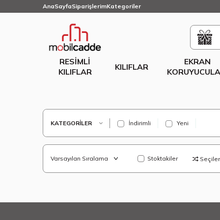
AnaSayfa
Siparişlerim
Kategoriler
RESIMLI
EKRAN
KILIFLAR
KILIFLAR
KORUYUCULA
KATEGORILER
İndirimli
Yeni
Stoktakiler
Seçilenl