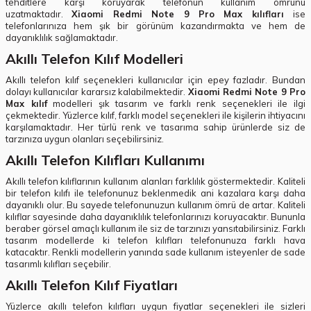
tehditlere karşı koruyarak telefonun kullanım ömrünü
uzatmaktadır.
Xiaomi Redmi Note 9 Pro Max kılıfları
ise
telefonlarınıza hem şık bir görünüm kazandırmakta ve hem de
dayanıklılık sağlamaktadır.
Akıllı Telefon Kılıf Modelleri
Akıllı telefon kılıf seçenekleri kullanıcılar için epey fazladır. Bundan
dolayı kullanıcılar kararsız kalabilmektedir.
Xiaomi Redmi Note 9 Pro
Max kılıf
modelleri şık tasarım ve farklı renk seçenekleri ile ilgi
çekmektedir. Yüzlerce kılıf, farklı model seçenekleri ile kişilerin ihtiyacını
karşılamaktadır. Her türlü renk ve tasarıma sahip ürünlerde siz de
tarzınıza uygun olanları seçebilirsiniz.
Akıllı Telefon Kılıfları Kullanımı
Akıllı telefon kılıflarının kullanım alanları farklılık göstermektedir. Kaliteli
bir telefon kılıfı ile telefonunuz beklenmedik ani kazalara karşı daha
dayanıklı olur. Bu sayede telefonunuzun kullanım ömrü de artar. Kaliteli
kılıflar sayesinde daha dayanıklılık telefonlarınızı koruyacaktır. Bununla
beraber görsel amaçlı kullanım ile siz de tarzınızı yansıtabilirsiniz. Farklı
tasarım modellerde ki telefon kılıfları telefonunuza farklı hava
katacaktır. Renkli modellerin yanında sade kullanım isteyenler de sade
tasarımlı kılıfları seçebilir.
Akıllı Telefon Kılıf Fiyatları
Yüzlerce akıllı telefon kılıfları uygun fiyatlar seçenekleri ile sizleri