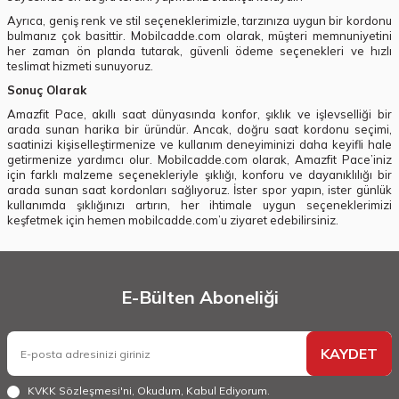
Ayrıca, geniş renk ve stil seçeneklerimizle, tarzınıza uygun bir kordonu
bulmanız çok basittir. Mobilcadde.com olarak, müşteri memnuniyetini
her zaman ön planda tutarak, güvenli ödeme seçenekleri ve hızlı
teslimat hizmeti sunuyoruz.
Sonuç Olarak
Amazfit Pace, akıllı saat dünyasında konfor, şıklık ve işlevselliği bir
arada sunan harika bir üründür. Ancak, doğru saat kordonu seçimi,
saatinizi kişiselleştirmenize ve kullanım deneyiminizi daha keyifli hale
getirmenize yardımcı olur. Mobilcadde.com olarak, Amazfit Pace’iniz
için farklı malzeme seçenekleriyle şıklığı, konforu ve dayanıklılığı bir
arada sunan saat kordonları sağlıyoruz. İster spor yapın, ister günlük
kullanımda şıklığınızı artırın, her ihtimale uygun seçeneklerimizi
keşfetmek için hemen mobilcadde.com’u ziyaret edebilirsiniz.
E-Bülten Aboneliği
KAYDET
KVKK Sözleşmesi'ni
, Okudum, Kabul Ediyorum.