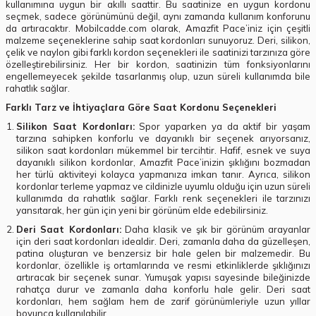
kullanımına uygun bir akıllı saattir. Bu saatinize en uygun kordonu
seçmek, sadece görünümünü değil, aynı zamanda kullanım konforunu
da artıracaktır. Mobilcadde.com olarak, Amazfit Pace’iniz için çeşitli
malzeme seçeneklerine sahip saat kordonları sunuyoruz. Deri, silikon,
çelik ve naylon gibi farklı kordon seçenekleri ile saatinizi tarzınıza göre
özelleştirebilirsiniz. Her bir kordon, saatinizin tüm fonksiyonlarını
engellemeyecek şekilde tasarlanmış olup, uzun süreli kullanımda bile
rahatlık sağlar.
Farklı Tarz ve İhtiyaçlara Göre Saat Kordonu Seçenekleri
Silikon Saat Kordonları:
Spor yaparken ya da aktif bir yaşam
tarzına sahipken konforlu ve dayanıklı bir seçenek arıyorsanız,
silikon saat kordonları mükemmel bir tercihtir. Hafif, esnek ve suya
dayanıklı silikon kordonlar, Amazfit Pace’inizin şıklığını bozmadan
her türlü aktiviteyi kolayca yapmanıza imkan tanır. Ayrıca, silikon
kordonlar terleme yapmaz ve cildinizle uyumlu olduğu için uzun süreli
kullanımda da rahatlık sağlar. Farklı renk seçenekleri ile tarzınızı
yansıtarak, her gün için yeni bir görünüm elde edebilirsiniz.
Deri Saat Kordonları:
Daha klasik ve şık bir görünüm arayanlar
için deri saat kordonları idealdir. Deri, zamanla daha da güzelleşen,
patina oluşturan ve benzersiz bir hale gelen bir malzemedir. Bu
kordonlar, özellikle iş ortamlarında ve resmi etkinliklerde şıklığınızı
artıracak bir seçenek sunar. Yumuşak yapısı sayesinde bileğinizde
rahatça durur ve zamanla daha konforlu hale gelir. Deri saat
kordonları, hem sağlam hem de zarif görünümleriyle uzun yıllar
boyunca kullanılabilir.