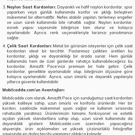
Naylon Saat Kordonları:
Dayanıklı ve hafif naylon kordonlar, spor
yaparken veya günlük kullanımda konfor ve şıklığı birleştiren
mükemmel bir alternatiftir. Nefes alabilir yapıları, terlemeyi engeller
ve uzun süreli kullanımda bile rahatlık sağlar. Naylon kordonlar,
esnek yapısı sayesinde bileğinize tam oturur ve kolayca
ayarlanabilir. Ayrıca, renk seçenekleriyle tarzınızı yansıtmanızı
sağlar.
Çelik Saat Kordonları:
Metal bir görünüm isteyenler için çelik saat
kordonları ideal bir tercihtir. Paslanmaz çelikten üretilen bu
kordonlar, şıklığı ve dayanıklılığı bir arada sunar. Hem günlük
kullanımda hem de özel günlerde rahatça kullanabileceğiniz bu
kordonlar, Amazfit Pace’inizi premium bir hale getirir. Çelik
kordonlar, genellikle ayarlanabilir olup, bileğinizin ölçüsüne göre
kolayca uyarlanabilir. Ayrıca, uzun ömürlü ve dayanıklı yapılarıyla
yıllarca güvenle kullanılabilir.
Mobilcadde.com’un Avantajları
Mobilcadde.com olarak, Amazfit Pace için sunduğumuz saat kordonları
yüksek kaliteye sahip, uzun ömürlü ve konforlu ürünlerdir. Her bir
kordon, saatinizle mükemmel uyum sağlar ve kullanım sırasında
rahatsızlık yaratmaz. Ürünlerimizin tamamı, fonksiyonel ve estetik
açıdan yüksek standartlara sahip olup, uzun süreli kullanımda da
dayanıklılık gösterir. Mobilcadde.com üzerinden yapacağınız
alışverişte, ürün açıklamaları ve yüksek çözünürlüklü fotoğraflar
sayesinde en doğru tercihi yapmanız oldukça kolaydır.