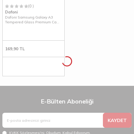
(0 )
Dafoni
Dafoni Samsung Galaxy A3
Tempered Glass Premium Cam
Ekran Koruyucu
169,90
TL
E-Bülten Aboneliği
KAYDET
KVKK Sözleşmesi'ni
, Okudum, Kabul Ediyorum.