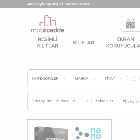
AnaSayfa
Siparişlerim
Kategoriler
RESIMLI
EKRAN
KILIFLAR
KILIFLAR
KORUYUCULA
KATEGORILER
MARKA
FIYAT
İ
Stoktakiler
Seçilenl