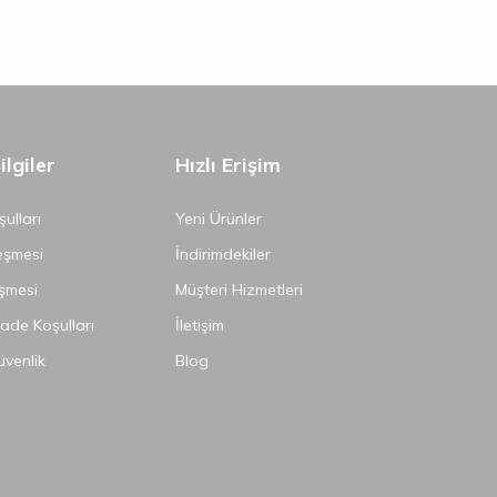
lgiler
Hızlı Erişim
ulları
Yeni Ürünler
eşmesi
İndirimdekiler
şmesi
Müşteri Hizmetleri
İade Koşulları
İletişim
Güvenlik
Blog