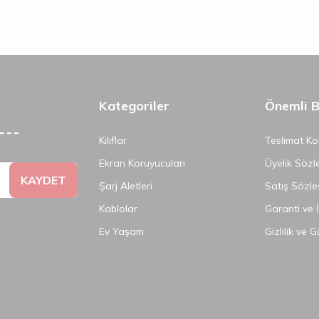
Kategoriler
Önemli Bi
Kılıflar
Teslimat Koş
Ekran Koruyucuları
Üyelik Sözl
KAYDET
Şarj Aletleri
Satış Sözle
Kablolar
Garanti ve 
Ev Yaşam
Gizlilik ve 