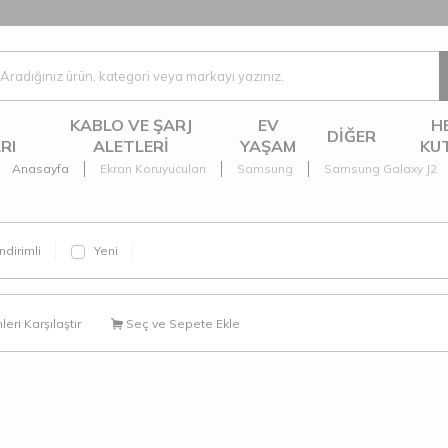
KABLO VE ŞARJ
EV
H
DIĞER
RI
ALETLERI
YAŞAM
KU
Anasayfa
Ekran Koruyucuları
Samsung
Samsung Galaxy J2
ndirimli
Yeni
eri Karşılaştır
Seç ve Sepete Ekle