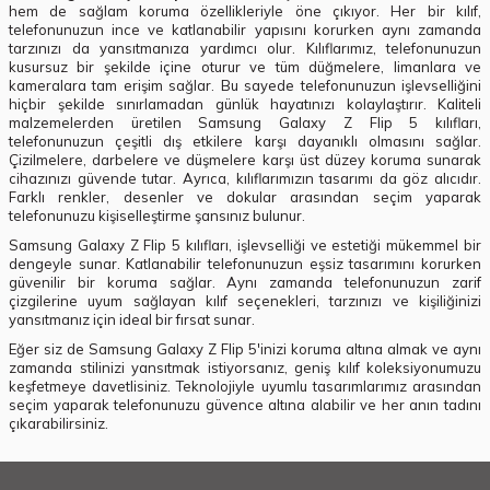
hem de sağlam koruma özellikleriyle öne çıkıyor. Her bir kılıf,
telefonunuzun ince ve katlanabilir yapısını korurken aynı zamanda
tarzınızı da yansıtmanıza yardımcı olur. Kılıflarımız, telefonunuzun
kusursuz bir şekilde içine oturur ve tüm düğmelere, limanlara ve
kameralara tam erişim sağlar. Bu sayede telefonunuzun işlevselliğini
hiçbir şekilde sınırlamadan günlük hayatınızı kolaylaştırır. Kaliteli
malzemelerden üretilen Samsung Galaxy Z Flip 5 kılıfları,
telefonunuzun çeşitli dış etkilere karşı dayanıklı olmasını sağlar.
Çizilmelere, darbelere ve düşmelere karşı üst düzey koruma sunarak
cihazınızı güvende tutar. Ayrıca, kılıflarımızın tasarımı da göz alıcıdır.
Farklı renkler, desenler ve dokular arasından seçim yaparak
telefonunuzu kişiselleştirme şansınız bulunur.
Samsung Galaxy Z Flip 5 kılıfları, işlevselliği ve estetiği mükemmel bir
dengeyle sunar. Katlanabilir telefonunuzun eşsiz tasarımını korurken
güvenilir bir koruma sağlar. Aynı zamanda telefonunuzun zarif
çizgilerine uyum sağlayan kılıf seçenekleri, tarzınızı ve kişiliğinizi
yansıtmanız için ideal bir fırsat sunar.
Eğer siz de Samsung Galaxy Z Flip 5'inizi koruma altına almak ve aynı
zamanda stilinizi yansıtmak istiyorsanız, geniş kılıf koleksiyonumuzu
keşfetmeye davetlisiniz. Teknolojiyle uyumlu tasarımlarımız arasından
seçim yaparak telefonunuzu güvence altına alabilir ve her anın tadını
çıkarabilirsiniz.