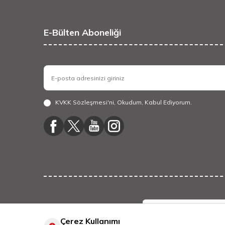
E-Bülten Aboneliği
KVKK Sözleşmesi'ni
, Okudum, Kabul Ediyorum.
Çerez Kullanımı