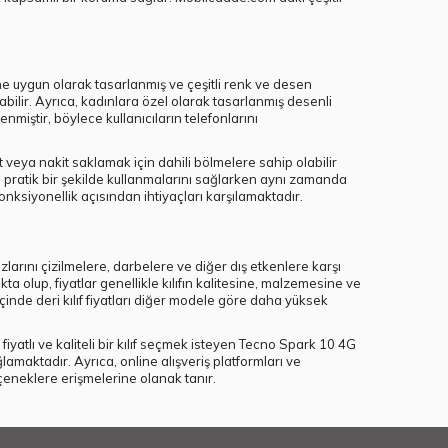
kine uygun olarak tasarlanmış ve çeşitli renk ve desen
abilir. Ayrıca, kadınlara özel olarak tasarlanmış desenli
enmiştir, böylece kullanıcıların telefonlarını
t veya nakit saklamak için dahili bölmelere sahip olabilir
ını pratik bir şekilde kullanmalarını sağlarken aynı zamanda
nksiyonellik açısından ihtiyaçları karşılamaktadır.
zlarını çizilmelere, darbelere ve diğer dış etkenlere karşı
ta olup, fiyatlar genellikle kılıfın kalitesine, malzemesine ve
içinde deri kılıf fiyatları diğer modele göre daha yüksek
fiyatlı ve kaliteli bir kılıf seçmek isteyen Tecno Spark 10 4G
ğlamaktadır. Ayrıca, online alışveriş platformları ve
eçeneklere erişmelerine olanak tanır.