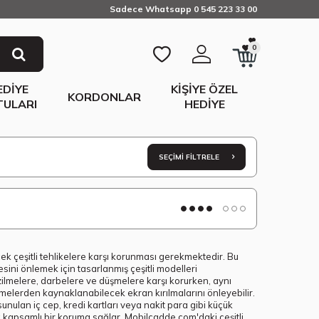
Sadece Whatsapp 0 545 223 33 00
0
EDIYE
KIŞIYE ÖZEL
KORDONLAR
TULARI
HEDIYE
SEÇIMI FILTRELE
ek çeşitli tehlikelere karşı korunması gerekmektedir. Bu
sini önlemek için tasarlanmış çeşitli modelleri
çizilmelere, darbelere ve düşmelere karşı korurken, aynı
şmelerden kaynaklanabilecek ekran kırılmalarını önleyebilir.
sunulan iç cep, kredi kartları veya nakit para gibi küçük
kapsamlı bir koruma sağlar. Mobilcadde.com'daki çeşitli