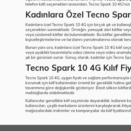
telefon kılıfı seçenekleri arasından, Tecno Spark 10 4G'nizi
Kadınlara Özel Tecno Spark
Kadınlara özel Tecno Spark 10 4G için birçok şık ve kullanışl
seçenekleri sunmaktadır. Örneğin, yumuşak deri kılıflar veya 
veya süslemeli kılıflar da bulunmaktadır. Bu kılıflar genellikl
kişiselleştirmelerine ve tarzlarını yansıtmalarına olanak tanı
Bunun yanı sıra, kadınlara özel Tecno Spark 10 4G kılıf seçene
veya ayaklıklı tasarımlarla video izleme veya video aramaları 
şık bir görünüm sunar. Sonuç olarak, kadınlar için Tecno Spa
Tecno Spark 10 4G Kılıf Fiy
Tecno Spark 10 4G, uygun fiyatı ve sağlam performansıyla dikk
korumak için kılıf kullanmaları önemli bir gereklilik haline g
tasarımına göre değişkenlik gösteriyor. Basit silikon kılıflar
meblağlarda olabilmektedir.
Kullanıcılar genellikle kılıf seçiminde dayanıklılık, kullanım
kullanıcıları, çeşitli markaların ürünlerini karşılaştırarak ih
mağazalardaki indirimler ve kampanyalar da kılıf fiyatlarınd