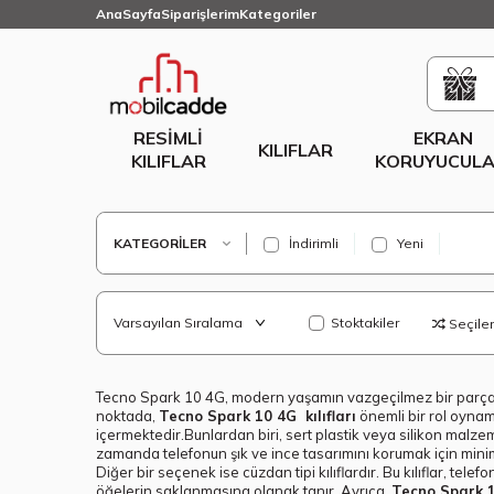
AnaSayfa
Siparişlerim
Kategoriler
RESIMLI
EKRAN
KILIFLAR
KILIFLAR
KORUYUCULA
KATEGORILER
İndirimli
Yeni
Stoktakiler
Seçilenl
Tecno Spark 10 4G, modern yaşamın vazgeçilmez bir parçası o
noktada,
Tecno Spark 10 4G kılıfları
önemli bir rol oynam
içermektedir.Bunlardan biri, sert plastik veya silikon malzem
zamanda telefonun şık ve ince tasarımını korumak için minima
Diğer bir seçenek ise cüzdan tipi kılıflardır. Bu kılıflar, te
öğelerin saklanmasına olanak tanır. Ayrıca,
Tecno Spark 1