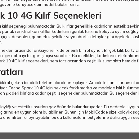
 güvenle koruyacak bir model bulabilirsiniz.
 10 4G Kılıf Seçenekleri
ı kılıf seçeneği bulunmaktadır. Bu kılıflar genellikle kadınların estetik zev
parlak renkli silikon kılıflar kadınların günlük tarzına kolayca uyum sağlay
e çiçek desenleri, geometrik şekiller veya abartılı detaylar gibi öğelerle süsl
r.
kleri arasında fonksiyonellik de önemli bir rol oynar. Birçok kılıf, kartvizi
için daha iyi bir görüş açısı sunabilir. Bu özellikler, kadınların telefonlar
rk 10 4G kılıf seçenekleri, hem tarz açısından çeşitlilik sunmakta hem de fo
atları
at çeken bir akıllı telefon olarak öne çıkıyor. Ancak, kullanıcılarının ciha
eliyor. Tecno Spark 10 4G için pek çok farklı marka ve modelde kılıf bulunmak
dan şık deri kılıflara kadar çeşitli seçenekler bulunmaktadır. Bu seçenekler 
 kolaylığı ve estetik unsurları göz önünde bulunduruyorlar. Bu nedenle, uygun 
tiyaçlarına en uygun olanı bulabilirler. Bunun için MobilCadde size kolaylık sa
a önemli bir rol oynayabilir, bu da kullanıcıların bütçelerine daha uygun s