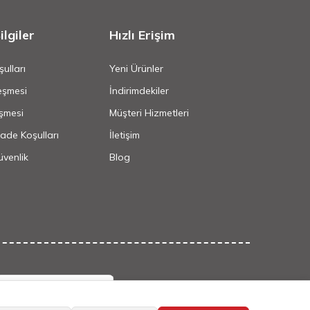
lgiler
Hızlı Erişim
ulları
Yeni Ürünler
eşmesi
İndirimdekiler
şmesi
Müşteri Hizmetleri
İade Koşulları
İletişim
Güvenlik
Blog