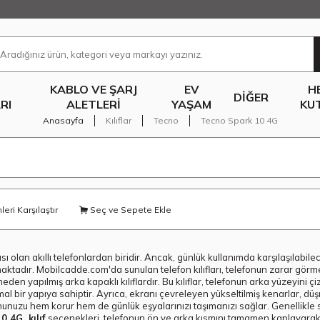
KABLO VE ŞARJ
EV
H
DIĞER
RI
ALETLERI
YAŞAM
KU
Anasayfa
Kılıflar
Tecno
Tecno Spark 10 4G
eri Karşılaştır
Seç ve Sepete Ekle
lan akıllı telefonlardan biridir. Ancak, günlük kullanımda karşılaşılabilec
aktadır. Mobilcadde.com'da sunulan telefon kılıfları, telefonun zarar görme
eden yapılmış arka kapaklı kılıflardır. Bu kılıflar, telefonun arka yüzeyini 
l bir yapıya sahiptir. Ayrıca, ekranı çevreleyen yükseltilmiş kenarlar, dü
lefonunuzu hem korur hem de günlük eşyalarınızı taşımanızı sağlar. Genellikle 
0 4G kılıf
seçenekleri, telefonun ön ve arka kısmını tamamen kaplayarak 