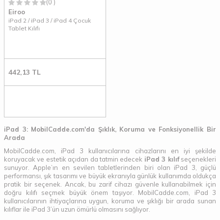
(0 )
Eiroo
iPad 2 / iPad 3 / iPad 4 Çocuk
Tablet Kılıfı
442,13
TL
iPad 3: MobilCadde.com'da Şıklık, Koruma ve Fonksiyonellik Bir
Arada
MobilCadde.com, iPad 3 kullanıcılarına cihazlarını en iyi şekilde
koruyacak ve estetik açıdan da tatmin edecek
iPad 3 kılıf
seçenekleri
sunuyor. Apple’ın en sevilen tabletlerinden biri olan iPad 3, güçlü
performansı, şık tasarımı ve büyük ekranıyla günlük kullanımda oldukça
pratik bir seçenek. Ancak, bu zarif cihazı güvenle kullanabilmek için
doğru kılıfı seçmek büyük önem taşıyor. MobilCadde.com, iPad 3
kullanıcılarının ihtiyaçlarına uygun, koruma ve şıklığı bir arada sunan
kılıflar ile iPad 3’ün uzun ömürlü olmasını sağlıyor.