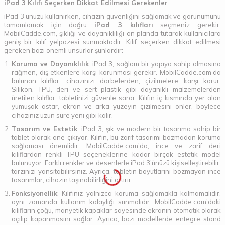
iPad 3 Kılıfı Seçerken Dikkat Edilmesi Gerekenler
iPad 3’ünüzü kullanırken, cihazın güvenliğini sağlamak ve görünümünü
tamamlamak için doğru
iPad 3 kılıfları
seçmeniz gerekir.
MobilCadde.com, şıklığı ve dayanıklılığı ön planda tutarak kullanıcılara
geniş bir kılıf yelpazesi sunmaktadır. Kılıf seçerken dikkat edilmesi
gereken bazı önemli unsurlar şunlardır:
Koruma ve Dayanıklılık
: iPad 3, sağlam bir yapıya sahip olmasına
rağmen, dış etkenlere karşı korunması gerekir. MobilCadde.com’da
bulunan kılıflar, cihazınızı darbelerden, çizilmelere karşı korur.
Silikon, TPU, deri ve sert plastik gibi dayanıklı malzemelerden
üretilen kılıflar, tabletinizi güvenle sarar. Kılıfın iç kısmında yer alan
yumuşak astar, ekran ve arka yüzeyin çizilmesini önler, böylece
cihazınız uzun süre yeni gibi kalır.
Tasarım ve Estetik
: iPad 3, şık ve modern bir tasarıma sahip bir
tablet olarak öne çıkıyor. Kılıfın, bu zarif tasarımı bozmadan koruma
sağlaması önemlidir. MobilCadde.com’da, ince ve zarif deri
kılıflardan renkli TPU seçeneklerine kadar birçok estetik model
bulunuyor. Farklı renkler ve desenlerle iPad 3’ünüzü kişiselleştirebilir,
tarzınızı yansıtabilirsiniz. Ayrıca, tabletin boyutlarını bozmayan ince
tasarımlar, cihazın taşınabilirliğini artırır.
Fonksiyonellik
: Kılıfınız yalnızca koruma sağlamakla kalmamalıdır,
aynı zamanda kullanım kolaylığı sunmalıdır. MobilCadde.com’daki
kılıfların çoğu, manyetik kapaklar sayesinde ekranın otomatik olarak
açılıp kapanmasını sağlar. Ayrıca, bazı modellerde entegre stand