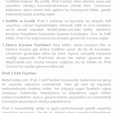
özellikleri bulunur. Bu özellik, iPad 3’ünüzü video izlerken veya yazı
yazarken rahatça konumlandırmanıza olanak tanır. Cihazınızın
kullanımını daha verimli hale getiren bu fonksiyonel kılıflar, günlük
kullanımda büyük avantaj sağlar.
Hafiflik ve İncelik
: iPad 3, kullanışlı ve taşınabilir bir cihazdır. Kılıf
seçerken, cihazın taşınabilirliğini artıracak hafif ve ince modelleri
tercih etmek önemlidir. MobilCadde.com’daki kılıflar, tabletinizi
korurken boyutlarını bozmadan taşımayı kolaylaştırır. İnce ve hafif
kılıflar, iPad 3’ün ergonomisini bozmadan güvenli bir koruma sağlar.
Ekstra Koruma Özellikleri
: Bazı kılıflar, ekran koruyucu film ve
kamera koruma gibi ekstra özellikler sunar. Bu tür ek korumalar,
cihazınızın güvenliğini daha da artırır. Ayrıca, manyetik kapanma
özelliği sayesinde, iPad’inizin ekranı her zaman güvende olur.
MobilCadde.com, ekstra koruma sağlayan bu tür kılıfları ile iPad
3’ünüzü her açıdan güvence altına alır.
iPad 3 Kılıfı Fiyatları
MobilCadde.com, iPad 3 kılıfı fiyatları konusunda kullanıcılarına geniş
bir seçenek yelpazesi sunmaktadır. Hem şık hem de dayanıklı
malzemelerden üretilmiş kılıflar, her bütçeye uygun fiyatlarla satışa
sunuluyor. Kullanıcılar, ihtiyaçlarına ve bütçelerine uygun kılıfları
kolayca bulabilirler. Ayrıca, güvenli ödeme seçenekleri ve hızlı teslimat
hizmetiyle alışverişinizi rahatça yapabilirsiniz.
iPad 3, taşınabilirliği, şıklığı ve güçlü performansıyla günlük yaşamda
önemli bir yer tutuyor. Ancak, bu değerli cihazı güvenle kullanabilmek