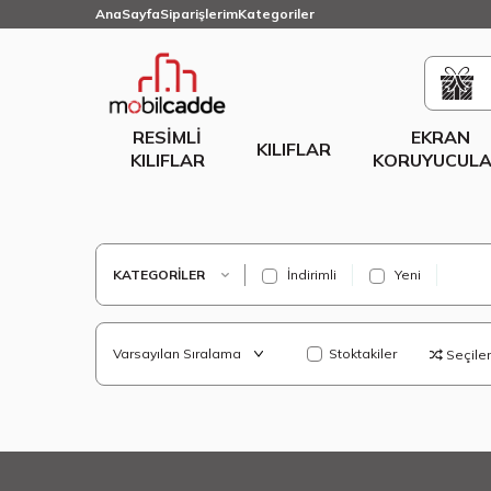
AnaSayfa
Siparişlerim
Kategoriler
RESIMLI
EKRAN
KILIFLAR
KILIFLAR
KORUYUCULA
KATEGORILER
İndirimli
Yeni
Stoktakiler
Seçilenl