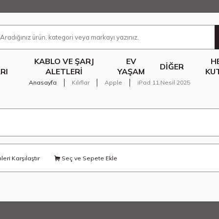
KABLO VE ŞARJ
EV
H
DIĞER
RI
ALETLERI
YAŞAM
KU
Anasayfa
Kılıflar
Apple
iPad 11.Nesil 2025
eri Karşılaştır
Seç ve Sepete Ekle