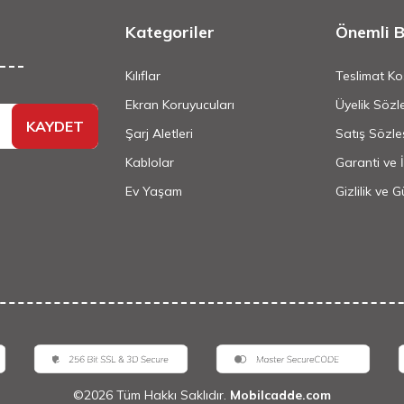
Kategoriler
Önemli Bi
Kılıflar
Teslimat Koş
Ekran Koruyucuları
Üyelik Sözl
KAYDET
Şarj Aletleri
Satış Sözle
Kablolar
Garanti ve 
Ev Yaşam
Gizlilik ve 
©
2026
Tüm Hakkı Saklıdır.
Mobilcadde.com