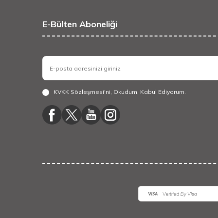
E-Bülten Aboneliği
KVKK Sözleşmesi'ni
, Okudum, Kabul Ediyorum.