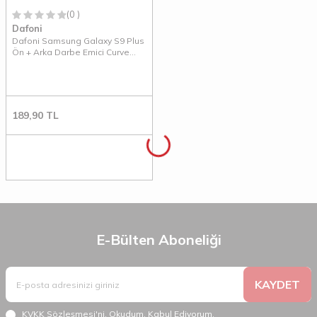
(0 )
Dafoni
Dafoni Samsung Galaxy S9 Plus
Ön + Arka Darbe Emici Curve
Ekran Koruyucu Film
189,90
TL
E-Bülten Aboneliği
KAYDET
KVKK Sözleşmesi'ni
, Okudum, Kabul Ediyorum.