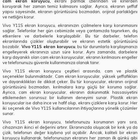
cam ekran koruyucu,
ekranı parmak izlerinden ve kirlerden
koruyarak her zaman temiz kalmasını sağlar. Ayrıca, ekranın şeffaf
yapısı sayesinde, ekranın görüntüsünü bozmadan, orijinal parlaklığını
ve netliğini korur.
Vivo Y11S ekran koruyucu, ekranınızın çizilmelere karşı korunmasını
sağlar. Telefonlar her gün cebimizde veya çantamızda taşınırken, dış
etkenlere ve darbelerle karşılaşabilir. Bu tür darbeler, telefon
ekranlarında çizikler oluşturabilir ve ekranın estetik görüntüsünü
bozabilir.
Vivo Y11S ekran koruyucu
, bu tür durumlarla karşılaşmanızı
engelleyerek ekranınızı uzun süre korur. Aynı zamanda, darbelere
karşı dayanıklı olan cam ekran koruyucular, ekranın kırılmasını engeller
ve telefonunuzu güvenle kullanmanıza olanak tanır.
Vivo Y11S ekran koruyucu çeşitleri arasında, cam ve plastik
seçenekler bulunmaktadır. Cam ekran koruyucular, yüksek şeffaflıkları
ve dayanıklılıkları ile dikkat çeker. Bu tür koruyucular, ekranın orijinal
görüntüsünü bozmadan, kırılmalara karşı güçlü bir koruma sağlar.
Ayrıca, cam ekran koruyucular, ekranın dokunmatik hassasiyetini
etkilemeden sorunsuz bir kullanım deneyimi sunar. Plastik ekran
koruyucular ise daha ince ve hafif olup, ekranı çiziklere karşı korur. Her
iki seçenek de Vivo Y11S kullanıcılarının ihtiyaçlarına yönelik çözümler
sunar.
Vivo Y11S ekran koruyucu, telefonunuzu korumanın yanı sıra,
cihazınızın ikinci el değerini artırır. Ekranınızda oluşacak bir kırık ya da
çizik, telefonun değer kaybına yol açabilir. Ancak, kaliteli bir ekran
koruyucu kullanarak, telefonunuzun ekranını her zaman ilk günkü gibi