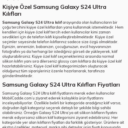
Kişiye Özel Samsung Galaxy S24 Ultra
Kılıfları
Samsung Galaxy S24 Ultra kılıf
arayışında olan kullanıcıların bir
çoğu tercihini kişiye özel kılıflardan yana kullanmak istemektedir. Hem
kendileri için kişiye özel kılıf tercih eden kullanıcılar kimi zaman
sevdikleri için de telefon kılıfı kişiselleştirebilmektedir. Kişiye özel
seçimler sayesinde telefon kılıflarınız sadece size özgü olmaktadır.
Eşinizin, annenizin, babanızın, çocuğunuzun, evcil hayvanınızın
fotoğrafını ya da herhangi bir istediğiniz görseli de yükleyerek, kılıf
oluşturabilirsiniz. Kişiye özel kılıf seçeneklerimiz arasında normal
silikon kılıfın yanı sıra dilerseniz glossy cam kılıflara da kişiye özel kılıf
hazırlatabilirsiniz. Kişiye özel kılıf kategorimizden oluşturacak
olduğunuz tüm siparişleriniz özenle hazırlanarak, tarafınıza
gönderilmektedir.
Samsung Galaxy S24 Ultra Kılıfları Fiyatları
Samsung Galaxy S24 Ultra kılıfı fiyatlarını merak eden kullanıcılar
MobilCadde.com’u ziyaret ederek kolaylıkla ürün fiyatlarını
inceleyebiliyorlar. Özellikle belirli bir kategoride aradığınız kılıf varsa,
doğrudan ilgili kategoriyi seçerek detaylı bir şekilde bilgi sahibi
olabilirsiniz. Örneğin Galaxy S24 Ultra’ya ait silikon kılıfların fiyatını
merak ediyorsanız silikon kılıf kategorisini ziyaret edebilirsiniz. Her
kategoride yer alan kılıfların fiyatları da farklılık gösteriyor. Ürünlere ait
ekstra özellikler, materyal, marka gibi detaylar ürün fiyatı konusunda