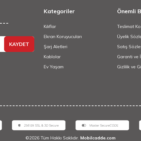
Kategoriler
Önemli Bi
Kılıflar
Teslimat Koş
Ekran Koruyucuları
Üyelik Sözl
KAYDET
Şarj Aletleri
Satış Sözle
Kablolar
Garanti ve 
Ev Yaşam
Gizlilik ve 
©
2026
Tüm Hakkı Saklıdır.
Mobilcadde.com