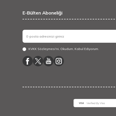
E-Bülten Aboneliği
KVKK Sözleşmesi'ni
, Okudum, Kabul Ediyorum.