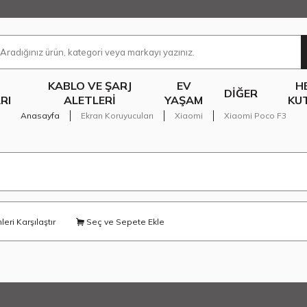
KABLO VE ŞARJ
EV
H
DIĞER
RI
ALETLERI
YAŞAM
KU
Anasayfa
Ekran Koruyucuları
Xiaomi
Xiaomi Poco F3
eri Karşılaştır
Seç ve Sepete Ekle