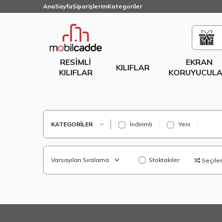
AnaSayfa
Siparişlerim
Kategoriler
RESIMLI
EKRAN
KILIFLAR
KILIFLAR
KORUYUCULA
KATEGORILER
İndirimli
Yeni
Stoktakiler
Seçilenl