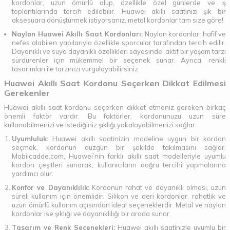
kordonlar, uzun ömürlü olup, özellikle özel günlerde ve iş
toplantılarında tercih edilebilir. Huawei akıllı saatinizi şık bir
aksesuara dönüştürmek istiyorsanız, metal kordonlar tam size göre!
Naylon Huawei Akıllı Saat Kordonları:
Naylon kordonlar, hafif ve
nefes alabilen yapılarıyla özellikle sporcular tarafından tercih edilir.
Dayanıklı ve suya dayanıklı özellikleri sayesinde, aktif bir yaşam tarzı
sürdürenler için mükemmel bir seçenek sunar. Ayrıca, renkli
tasarımları ile tarzınızı vurgulayabilirsiniz.
Huawei Akıllı Saat Kordonu Seçerken Dikkat Edilmesi
Gerekenler
Huawei akıllı saat kordonu seçerken dikkat etmeniz gereken birkaç
önemli faktör vardır. Bu faktörler, kordonunuzu uzun süre
kullanabilmenizi ve istediğiniz şıklığı yakalayabilmenizi sağlar:
Uyumluluk:
Huawei akıllı saatinizin modeline uygun bir kordon
seçmek, kordonun düzgün bir şekilde takılmasını sağlar.
Mobilcadde.com, Huawei’nin farklı akıllı saat modelleriyle uyumlu
kordon çeşitleri sunarak, kullanıcıların doğru tercihi yapmalarına
yardımcı olur.
Konfor ve Dayanıklılık:
Kordonun rahat ve dayanıklı olması, uzun
süreli kullanım için önemlidir. Silikon ve deri kordonlar, rahatlık ve
uzun ömürlü kullanım açısından ideal seçeneklerdir. Metal ve naylon
kordonlar ise şıklığı ve dayanıklılığı bir arada sunar.
Tasarım ve Renk Seçenekleri:
Huawei akıllı saatinizle uyumlu bir