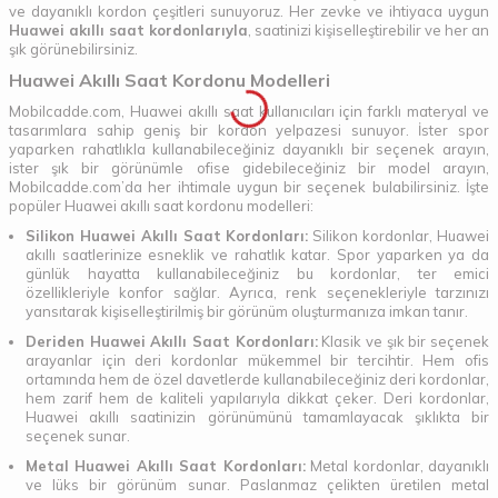
ve dayanıklı kordon çeşitleri sunuyoruz. Her zevke ve ihtiyaca uygun
Huawei akıllı saat kordonlarıyla
, saatinizi kişiselleştirebilir ve her an
şık görünebilirsiniz.
Huawei Akıllı Saat Kordonu Modelleri
Mobilcadde.com, Huawei akıllı saat kullanıcıları için farklı materyal ve
tasarımlara sahip geniş bir kordon yelpazesi sunuyor. İster spor
yaparken rahatlıkla kullanabileceğiniz dayanıklı bir seçenek arayın,
ister şık bir görünümle ofise gidebileceğiniz bir model arayın,
Mobilcadde.com’da her ihtimale uygun bir seçenek bulabilirsiniz. İşte
popüler Huawei akıllı saat kordonu modelleri:
Silikon Huawei Akıllı Saat Kordonları:
Silikon kordonlar, Huawei
akıllı saatlerinize esneklik ve rahatlık katar. Spor yaparken ya da
günlük hayatta kullanabileceğiniz bu kordonlar, ter emici
özellikleriyle konfor sağlar. Ayrıca, renk seçenekleriyle tarzınızı
yansıtarak kişiselleştirilmiş bir görünüm oluşturmanıza imkan tanır.
Deriden Huawei Akıllı Saat Kordonları:
Klasik ve şık bir seçenek
arayanlar için deri kordonlar mükemmel bir tercihtir. Hem ofis
ortamında hem de özel davetlerde kullanabileceğiniz deri kordonlar,
hem zarif hem de kaliteli yapılarıyla dikkat çeker. Deri kordonlar,
Huawei akıllı saatinizin görünümünü tamamlayacak şıklıkta bir
seçenek sunar.
Metal Huawei Akıllı Saat Kordonları:
Metal kordonlar, dayanıklı
ve lüks bir görünüm sunar. Paslanmaz çelikten üretilen metal