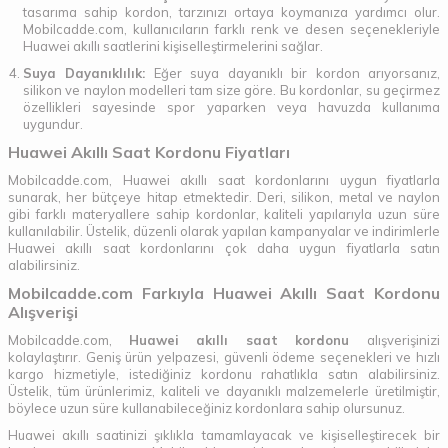
tasarıma sahip kordon, tarzınızı ortaya koymanıza yardımcı olur.
Mobilcadde.com, kullanıcıların farklı renk ve desen seçenekleriyle
Huawei akıllı saatlerini kişiselleştirmelerini sağlar.
Suya Dayanıklılık:
Eğer suya dayanıklı bir kordon arıyorsanız,
silikon ve naylon modelleri tam size göre. Bu kordonlar, su geçirmez
özellikleri sayesinde spor yaparken veya havuzda kullanıma
uygundur.
Huawei Akıllı Saat Kordonu Fiyatları
Mobilcadde.com, Huawei akıllı saat kordonlarını uygun fiyatlarla
sunarak, her bütçeye hitap etmektedir. Deri, silikon, metal ve naylon
gibi farklı materyallere sahip kordonlar, kaliteli yapılarıyla uzun süre
kullanılabilir. Üstelik, düzenli olarak yapılan kampanyalar ve indirimlerle
Huawei akıllı saat kordonlarını çok daha uygun fiyatlarla satın
alabilirsiniz.
Mobilcadde.com Farkıyla Huawei Akıllı Saat Kordonu
Alışverişi
Mobilcadde.com,
Huawei akıllı saat kordonu
alışverişinizi
kolaylaştırır. Geniş ürün yelpazesi, güvenli ödeme seçenekleri ve hızlı
kargo hizmetiyle, istediğiniz kordonu rahatlıkla satın alabilirsiniz.
Üstelik, tüm ürünlerimiz, kaliteli ve dayanıklı malzemelerle üretilmiştir,
böylece uzun süre kullanabileceğiniz kordonlara sahip olursunuz.
Huawei akıllı saatinizi şıklıkla tamamlayacak ve kişiselleştirecek bir