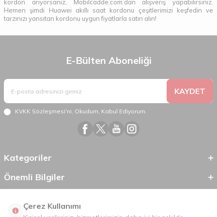
kordon arıyorsanız, Mobilcadde.com’dan alışveriş yapabilirsiniz.
Hemen şimdi Huawei akıllı saat kordonu çeşitlerimizi keşfedin ve
tarzınızı yansıtan kordonu uygun fiyatlarla satın alın!
E-Bülten Aboneliği
KAYDET
KVKK Sözleşmesi'ni
, Okudum, Kabul Ediyorum.
Kategoriler
Önemli Bilgiler
Hızlı Erişim
Çerez Kullanımı