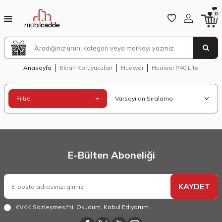
0
Anasayfa
Ekran Koruyucuları
Huawei
Huawei P40 Lite
Filtre
E-Bülten Aboneliği
KAYDET
KVKK Sözleşmesi'ni
, Okudum, Kabul Ediyorum.