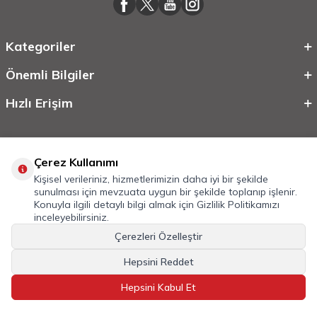
Kategoriler
Önemli Bilgiler
Hızlı Erişim
Çerez Kullanımı
Kişisel verileriniz, hizmetlerimizin daha iyi bir şekilde
sunulması için mevzuata uygun bir şekilde toplanıp işlenir.
Konuyla ilgili detaylı bilgi almak için
Gizlilik Politikamızı
inceleyebilirsiniz.
©
2026
Tüm Hakkı Saklıdır.
Mobilcadde.com
Çerezleri Özelleştir
T
-Soft
E-Ticaret
Sistemleriyle Hazırlanmıştır.
Hepsini Reddet
Hepsini Kabul Et