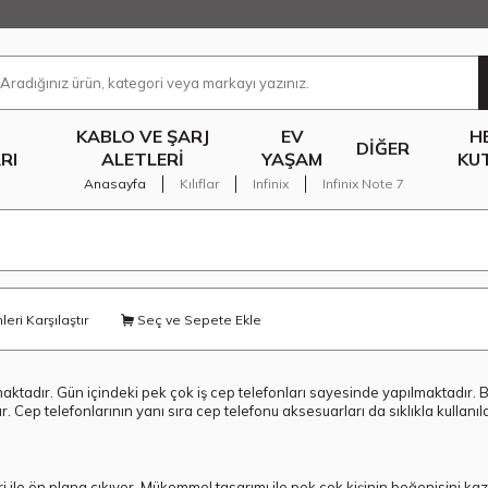
KABLO VE ŞARJ
EV
H
DIĞER
RI
ALETLERI
YAŞAM
KU
Anasayfa
Kılıflar
Infinix
Infinix Note 7
eri Karşılaştır
Seç ve Sepete Ekle
maktadır. Gün içindeki pek çok iş cep telefonları sayesinde yapılmaktadır. Bil
 Cep telefonlarının yanı sıra cep telefonu aksesuarları da sıklıkla kullanıl
kleri ile ön plana çıkıyor. Mükemmel tasarımı ile pek çok kişinin beğenisini 