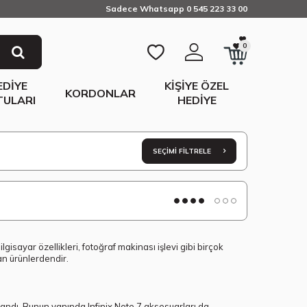
Sadece Whatsapp 0 545 223 33 00
0
EDIYE
KIŞIYE ÖZEL
KORDONLAR
TULARI
HEDIYE
SEÇIMI FILTRELE
gisayar özellikleri, fotoğraf makinası işlevi gibi birçok
an ürünlerdendir.
kazandı. Bunun yanında Infinix Note 7 aksesuarları da