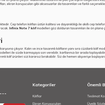
ılıfları, ekran koruyucuları gibi aksesuarlar da tasarımları ve farklı seçenekle
ektedir. Cep telefon kılıfları üstün kalitesi ve dayanıklılığı ile akıllı cep t
aracak.
Infinix Note 7 kılıf
modelleri göz dolduran tasarımları ile ön plana çık
i
n karşısına çıkıyor. Kalın ve ince tasarımlı kılıfların yanı sıra cüzdanlı kılıf
odelleri ile sizde karmaşaya son verebilir, kartlarınızı bir arada toplayabilir
arımlı kılıf ürünleri sizi kararsız bırakabilir. Siz de hemen alışverişe başlayar
Kategoriler
Önemli Bi
Kılıflar
Teslimat Koş
Ekran Koruyucuları
Üyelik Sözl