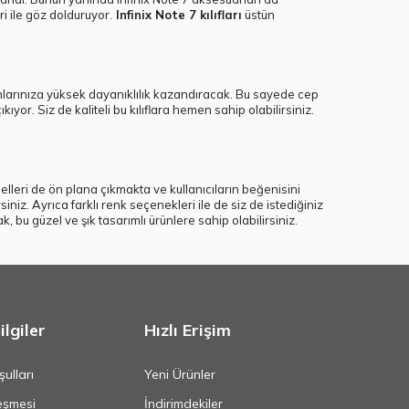
ri ile göz dolduruyor.
Infinix Note 7 kılıfları
üstün
elefonlarınıza yüksek dayanıklılık kazandıracak. Bu sayede cep
ıyor. Siz de kaliteli bu kılıflara hemen sahip olabilirsiniz.
 modelleri de ön plana çıkmakta ve kullanıcıların beğenisini
siniz. Ayrıca farklı renk seçenekleri ile de siz de istediğiniz
ak, bu güzel ve şık tasarımlı ürünlere sahip olabilirsiniz.
lgiler
Hızlı Erişim
ulları
Yeni Ürünler
eşmesi
İndirimdekiler