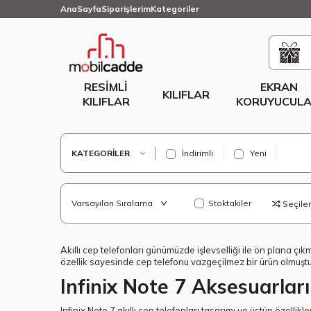
AnaSayfa
Siparişlerim
Kategoriler
RESIMLI
EKRAN
KILIFLAR
KILIFLAR
KORUYUCULA
KATEGORILER
İndirimli
Yeni
Stoktakiler
Seçilenl
Akıllı cep telefonları günümüzde işlevselliği ile ön plana çık
özellik sayesinde cep telefonu vazgeçilmez bir ürün olmuştur.
Infinix Note 7 Aksesuarları
Infinix Note 7 akıllı cep telefonları tasarımı ve üstün özelli