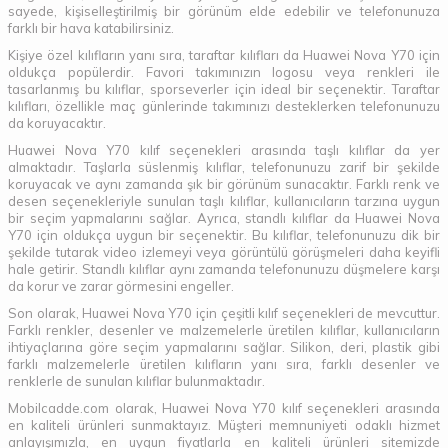
sayede, kişiselleştirilmiş bir görünüm elde edebilir ve telefonunuza
farklı bir hava katabilirsiniz.
Kişiye özel kılıfların yanı sıra, taraftar kılıfları da Huawei Nova Y70 için
oldukça popülerdir. Favori takımınızın logosu veya renkleri ile
tasarlanmış bu kılıflar, sporseverler için ideal bir seçenektir. Taraftar
kılıfları, özellikle maç günlerinde takımınızı desteklerken telefonunuzu
da koruyacaktır.
Huawei Nova Y70 kılıf seçenekleri arasında taşlı kılıflar da yer
almaktadır. Taşlarla süslenmiş kılıflar, telefonunuzu zarif bir şekilde
koruyacak ve aynı zamanda şık bir görünüm sunacaktır. Farklı renk ve
desen seçenekleriyle sunulan taşlı kılıflar, kullanıcıların tarzına uygun
bir seçim yapmalarını sağlar. Ayrıca, standlı kılıflar da Huawei Nova
Y70 için oldukça uygun bir seçenektir. Bu kılıflar, telefonunuzu dik bir
şekilde tutarak video izlemeyi veya görüntülü görüşmeleri daha keyifli
hale getirir. Standlı kılıflar aynı zamanda telefonunuzu düşmelere karşı
da korur ve zarar görmesini engeller.
Son olarak, Huawei Nova Y70 için çeşitli kılıf seçenekleri de mevcuttur.
Farklı renkler, desenler ve malzemelerle üretilen kılıflar, kullanıcıların
ihtiyaçlarına göre seçim yapmalarını sağlar. Silikon, deri, plastik gibi
farklı malzemelerle üretilen kılıfların yanı sıra, farklı desenler ve
renklerle de sunulan kılıflar bulunmaktadır.
Mobilcadde.com olarak, Huawei Nova Y70 kılıf seçenekleri arasında
en kaliteli ürünleri sunmaktayız. Müşteri memnuniyeti odaklı hizmet
anlayışımızla, en uygun fiyatlarla en kaliteli ürünleri sitemizde