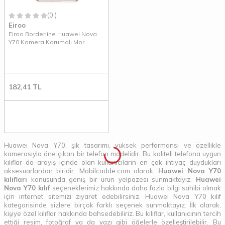
(0 )
Eiroo
Eiroo Borderline Huawei Nova
Y70 Kamera Korumalı Mor
Silikon Kılıf
182,41
TL
Huawei Nova Y70, şık tasarımı, yüksek performansı ve özellikle
kamerasıyla öne çıkan bir telefon modelidir. Bu kaliteli telefona uygun
kılıflar da arayış içinde olan kullanıcıların en çok ihtiyaç duydukları
aksesuarlardan biridir. Mobilcadde.com olarak,
Huawei Nova Y70
kılıfları
konusunda geniş bir ürün yelpazesi sunmaktayız.
Huawei
Nova Y70 kılıf
seçeneklerimiz hakkında daha fazla bilgi sahibi olmak
için internet sitemizi ziyaret edebilirsiniz. Huawei Nova Y70 kılıf
kategorisinde sizlere birçok farklı seçenek sunmaktayız. İlk olarak,
kişiye özel kılıflar hakkında bahsedebiliriz. Bu kılıflar, kullanıcının tercih
ettiği resim, fotoğraf ya da yazı gibi öğelerle özelleştirilebilir. Bu