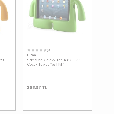
(0 )
Eiroo
290
Samsung Galaxy Tab A 8.0 T290
Çocuk Tablet Yeşil Kılıf
386,37
TL