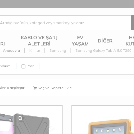
KABLO VE ŞARJ
EV
H
DIĞER
RI
ALETLERI
YAŞAM
KU
Anasayfa
Kılıflar
Samsung
Samsung Galaxy Tab A 8.0 T290
ndirimli
Yeni
eri Karşılaştır
Seç ve Sepete Ekle