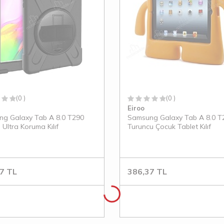
(0 )
(0 )
Eiroo
g Galaxy Tab A 8.0 T290
Samsung Galaxy Tab A 8.0 T
 Ultra Koruma Kılıf
Turuncu Çocuk Tablet Kılıf
7
TL
386,37
TL