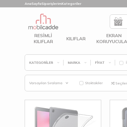
AnaSayfa
Siparişlerim
Kategoriler
RESIMLI
EKRAN
KILIFLAR
KILIFLAR
KORUYUCULA
KATEGORILER
MARKA
FIYAT
İ
Stoktakiler
Seçilenl