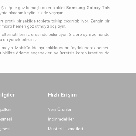
 Şıklığı ile göz kamaştıran en kaliteli
Samsung Galaxy Tab
yata almanın keyfini siz de yaşayın.
arı
pratik bir şekilde tablete takılıp çıkarılabiliyor. Zengin bir
sarımlara hemen göz atmaya başlayın.
 alternatifleriniz arasında bulunuyor. Sizlere aynı zamanda
ra da yönelebilirsiniz.
ı unutmayın. MobilCadde ayrıcalıklarından faydalanarak hemen
la birlikte ödeme seçenekleri ve ücretsiz kargo fırsatları da
lgiler
Hızlı Erişim
ulları
Yeni Ürünler
eşmesi
İndirimdekiler
şmesi
Müşteri Hizmetleri