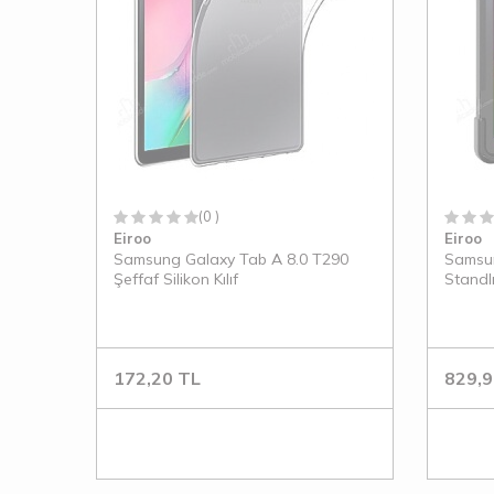
(0 )
Eiroo
Eiroo
Samsung Galaxy Tab A 8.0 T290
Samsun
Şeffaf Silikon Kılıf
Standlı
172,20
TL
829,9