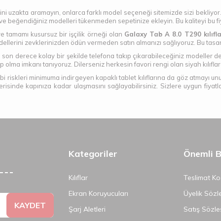
lerini uzakta aramayın, onlarca farklı model seçeneği sitemizde sizi bekliyor.
 ve beğendiğiniz modelleri tükenmeden sepetinize ekleyin. Bu kaliteyi bu fi
ve tamamı kusursuz bir işçilik örneği olan
Galaxy Tab A 8.0 T290 kılıfl
dellerini zevklerinizden ödün vermeden satın almanızı sağlıyoruz. Bu ta
n derece kolay bir şekilde telefona takıp çıkarabileceğiniz modeller de
hip olma imkanı tanıyoruz. Dilerseniz herkesin favori rengi olan siyah kılıfla
gibi riskleri minimuma indirgeyen kapaklı tablet kılıflarına da göz atmay
içerisinde kapınıza kadar ulaşmasını sağlayabilirsiniz. Sizlere uygun fiyat
Kategoriler
Önemli Bi
Kılıflar
Teslimat Koş
Ekran Koruyucuları
Üyelik Sözl
KAYDET
Şarj Aletleri
Satış Sözle