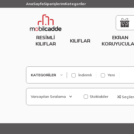
AnaSayfa
Siparişlerim
Kategoriler
RESIMLI
EKRAN
KILIFLAR
KILIFLAR
KORUYUCULA
KATEGORILER
İndirimli
Yeni
Stoktakiler
Seçilenl