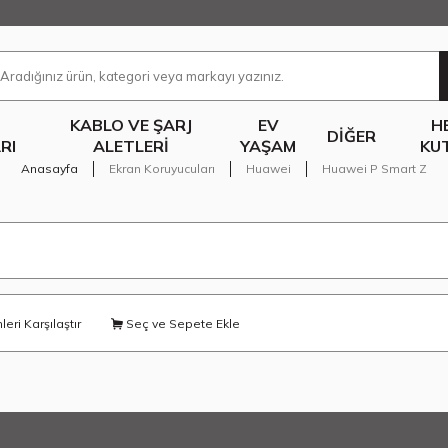
KABLO VE ŞARJ
EV
H
DIĞER
RI
ALETLERI
YAŞAM
KU
Anasayfa
Ekran Koruyucuları
Huawei
Huawei P Smart Z
eri Karşılaştır
Seç ve Sepete Ekle