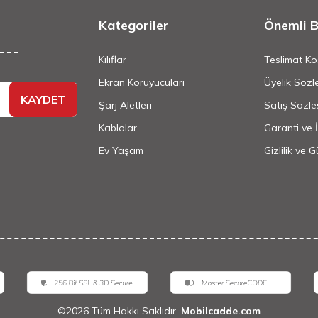
Kategoriler
Önemli Bi
Kılıflar
Teslimat Koş
Ekran Koruyucuları
Üyelik Sözl
KAYDET
Şarj Aletleri
Satış Sözle
Kablolar
Garanti ve 
Ev Yaşam
Gizlilik ve 
©
2026
Tüm Hakkı Saklıdır.
Mobilcadde.com