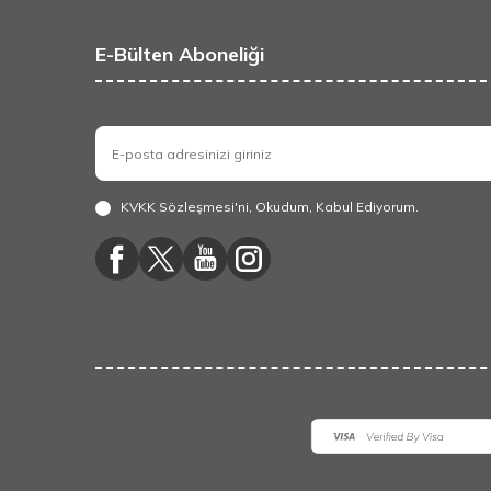
E-Bülten Aboneliği
KVKK Sözleşmesi'ni
, Okudum, Kabul Ediyorum.